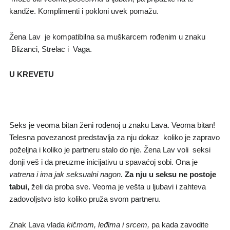
kandže. Komplimenti i pokloni uvek pomažu.
Žena Lav je kompatibilna sa muškarcem rođenim u znaku
Blizanci, Strelac i Vaga.
U KREVETU
Seks je veoma bitan ženi rođenoj u znaku Lava. Veoma bitan!
Telesna povezanost predstavlja za nju dokaz koliko je zapravo
poželjna i koliko je partneru stalo do nje. Žena Lav voli seksi
donji veš i da preuzme inicijativu u spavaćoj sobi. Ona je
vatrena i ima jak seksualni nagon.
Za nju u seksu
ne postoje
tabui,
želi da proba sve. Veoma je vešta u ljubavi i zahteva
zadovoljstvo isto koliko pruža svom partneru.
Znak Lava vlada
kičmom, leđima i srcem,
pa kada zavodite