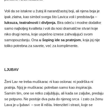
Voli da se istakne u žutoj ili narandžastoj boji, ali njena boja je
ipak
zlatna
, kao simbol svega što Lavica voli i predstavlja –
luksuza, teatralnosti
i
divljenja.
Bira odeću i modne dodatke
samo najboljeg kvaliteta i voli da nosi dramatične stvari koje
niko drugi nema, koje uspešno iznese zahvaljujući svom
samopouzdanju. Ona
u šoping ide sa pratnjom
, koja joj nije
toliko potrebna za savete, već za komplimente.
LJUBAV
Ženi Lav ne treba muškarac ni kao oslonac ni podrška ni
pratnja. Njoj je muškarac potreban samo kao
inspiracija
.
Samim tim, one se retko zaljubljuju, ali kada se zaljube, predaju
se potpuno. Ne postoje dva puta do njenog srca i zato za ženu
Lava je u ljubavi – sve ili ništa. Intenzitet i strast, koje se