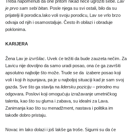
Treba napomenuti da one pritom nikad neće ugroziti sebe.
Lav
je prvo sam sebi bitan.
Posle njega su svi ostali, bilo da su
prijatelji ili porodica.Iako voli svoju porodicu, Lav se vrlo brzo
odvaja od njih i osamostaljuje. Često ih obilazi i obraduje
poklonima.
KARIJERA
Žena Lav je
izvršilac
. Uvek će težiti da bude zauzeta nečim. Za
Lavicu nije dovoljno da samo uradi posao, ona će ga završiti
apsolutno najbolje što može. Trude se da izabere posao koji
voli i koji ih ispunjava, pa je u najboljoj situaciji kad je sam svoj
gazda. Sve što ga stavlja na
lidersku poziciju
– prirodno mu
odgovara. Poslovi koji omogućuju izražavanje umetničkog
talenta, kao što su gluma i zabava, su idealni za Lava.
Zanimanja kao što su menadžment, nastava i politika im
takođe dobro pristaju.
Novac im lako dolazi i još lakše ga troše. Sigurni su da će