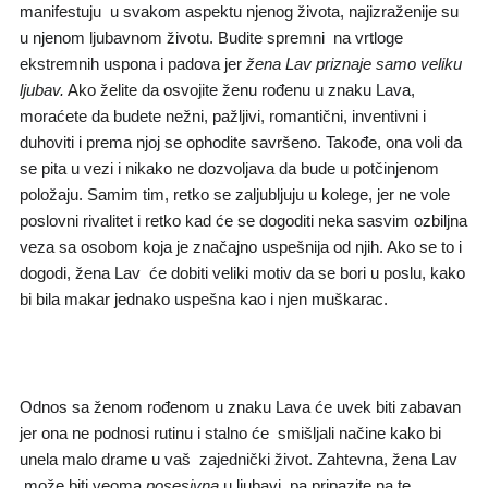
manifestuju u svakom aspektu njenog života, najizraženije su
u njenom ljubavnom životu. Budite spremni na vrtloge
ekstremnih uspona i padova jer
žena Lav priznaje samo veliku
ljubav.
Ako želite da osvojite ženu rođenu u znaku Lava,
moraćete da budete nežni, pažljivi, romantični, inventivni i
duhoviti i prema njoj se ophodite savršeno. Takođe, ona voli da
se pita u vezi i nikako ne dozvoljava da bude u potčinjenom
položaju. Samim tim, retko se zaljubljuju u kolege, jer ne vole
poslovni rivalitet i retko kad će se dogoditi neka sasvim ozbiljna
veza sa osobom koja je značajno uspešnija od njih. Ako se to i
dogodi, žena Lav će dobiti veliki motiv da se bori u poslu, kako
bi bila makar jednako uspešna kao i njen muškarac.
Odnos sa ženom rođenom u znaku Lava će uvek biti zabavan
jer ona ne podnosi rutinu i stalno će smišljali načine kako bi
unela malo drame u vaš zajednički život. Zahtevna, žena Lav
može biti veoma
posesivna
u ljubavi, pa pripazite na te