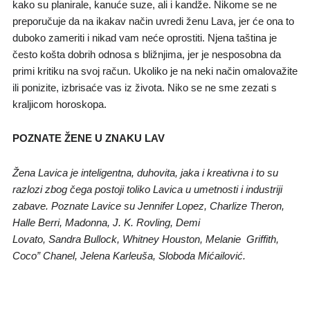
kako su planirale, kanuće suze, ali i kandže. Nikome se ne
preporučuje da na ikakav način uvredi ženu Lava, jer će ona to
duboko zameriti i nikad vam neće oprostiti. Njena taština je
često košta dobrih odnosa s bližnjima, jer je nesposobna da
primi kritiku na svoj račun. Ukoliko je na neki način omalovažite
ili ponizite, izbrisaće vas iz života. Niko se ne sme zezati s
kraljicom horoskopa.
POZNATE ŽENE U ZNAKU LAV
Žena Lavica je inteligentna, duhovita, jaka i kreativna i to su
razlozi zbog čega postoji toliko Lavica u umetnosti i industriji
zabave. Poznate Lavice su
Jennifer Lopez, Charlize Theron,
Halle Berri, Madonna, J. K. Rovling, Demi
Lovato, Sandra Bullock, Whitney Houston, Melanie Griffith,
Coco” Chanel, Jelena Karleuša, Sloboda Mićailović.