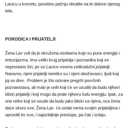
Lavicu u krevetu, posebnu pažnju obratite na te delove njenog
tela.
PORODICA I PRIJATELJI
Žena Lav voli da je okružena osobama koje su pune energije i
entuzijazma. Ima veliki krug prijatelja i poznanika koji se
neprestano širi, jer su Lavice veoma
velikodušni prijatelji.
Naravno, njeni prijatelji neretko su i njeni obožavaoci, ljudi koji
joj se dive. Problem je što ostvare pregršt površnih
poznanstava, ali malo je onih koji će se usuditi da budu njihovi
bliski prijatelji i koji mogu da prate njihovu ludu energiju. Ipak, za
one retke koji se usude da budu jako bliski sa njima, ova žena
daće skoro sve. Žena Lav će ostati verna svojim prijateljima i
oprostiti im sve, i najozbiljnije prestupe, pa čak i izdaju.