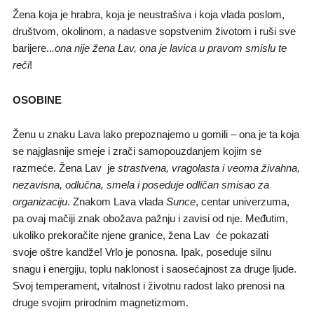
Žena koja je hrabra, koja je neustrašiva i koja vlada poslom,
društvom, okolinom, a nadasve sopstvenim životom i ruši sve
barijere..
.ona nije žena Lav, ona je lavica u pravom smislu te
reči
!
OSOBINE
Ženu u znaku Lava lako prepoznajemo u gomili – ona je ta koja
se najglasnije smeje i zrači samopouzdanjem kojim se
razmeće. Žena Lav je
strastvena, vragolasta i veoma živahna,
nezavisna, odlučna, smela i poseduje odličan smisao za
organizaciju
. Znakom Lava vlada
Sunce
, centar univerzuma,
pa ovaj mačiji znak obožava pažnju i zavisi od nje. Međutim,
ukoliko prekoračite njene granice, žena Lav će pokazati
svoje oštre kandže! Vrlo je ponosna. Ipak, poseduje silnu
snagu i energiju, toplu naklonost i saosećajnost za druge ljude.
Svoj temperament, vitalnost i životnu radost lako prenosi na
druge svojim prirodnim magnetizmom.