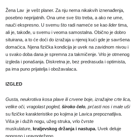
Žena Lav je vešt planer. Za nju nema nikakvih iznenađenja,
posebno neprijatnih. Ona ume sve što treba, a ako ne ume,
nauči ekspresno. U svemu što radi nameće se kao
lider
tima,
ali je, takođe, u svemu i veoma samostalna. Obično je dobro
situirana, a to će doći do izražaja u njenoj kući gde je savršena
domaćica. Njena fizička kondicija je uvek na zavidnom nivou i
u svako doba dana je spremna za takmičenje. Vrlo je otmenog
izgleda i ponašanja. Diskretna je, bez predrasuda i optimista,
pa ima puno prijatelja i obožavalaca.
IZGLED
Gusta, neukrotiva kosa
plave ili crvene boje,
izražajne crte lica,
velike oči,
vragolast
pogled,
široko čelo
, prćasti nos i male uši
su fizičke karakteristike po kojima je Lavica prepoznatljiva.
Viša je i dužih nogu, užeg struka, vrlo čvrste
muskulature,
kraljevskog držanja i nastupa.
Uvek deluje
ponosno i uravnoteženo.