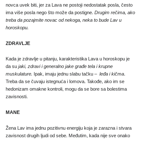
novca uvek biti, jer za Lava ne postoji nedostatak posla, često
ima više posla nego što može da postigne.
Drugim rečima, ako
treba da pozajmite novac od nekoga, neka to bude
L
av u
horoskopu.
ZDRAVLJE
Kada je zdravlje u pitanju, karakteristika Lava u horoskopu je
da su
jaki, zdravi i generalno jake građe tela i krupne
muskulature.
Ipak, imaju jednu slabu tačku –
leđa i kičma
.
Treba da se čuvaju istegnuća i lomova. Takođe, ako im se
hedonizam omakne kontroli, mogu da se bore sa bolestima
zavisnosti.
MANE
Žena Lav ima jednu pozitivnu energiju koja je zarazna i stvara
zavisnost drugih ljudi od sebe. Međutim, kada nije sve onako