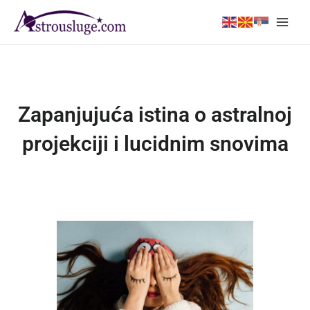
Skip
Main
to
Men
content
Zapanjujuća istina o astralnoj
projekciji i lucidnim snovima