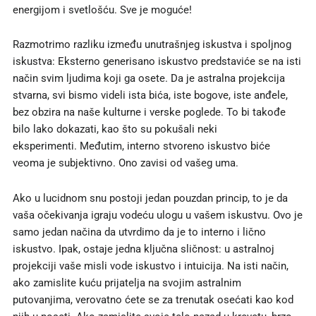
energijom i svetlošću. Sve je moguće!
Razmotrimo razliku između unutrašnjeg iskustva i spoljnog
iskustva: Eksterno generisano iskustvo predstaviće se na isti
način svim ljudima koji ga osete. Da je astralna projekcija
stvarna, svi bismo videli ista bića, iste bogove, iste anđele,
bez obzira na naše kulturne i verske poglede. To bi takođe
bilo lako dokazati, kao što su pokušali neki
eksperimenti. Međutim, interno stvoreno iskustvo biće
veoma je subjektivno. Ono zavisi od vašeg uma.
Ako u lucidnom snu postoji jedan pouzdan princip, to je da
vaša očekivanja igraju vodeću ulogu u vašem iskustvu. Ovo je
samo jedan načina da utvrdimo da je to interno i lično
iskustvo. Ipak, ostaje jedna ključna sličnost: u astralnoj
projekciji vaše misli vode iskustvo i intuicija. Na isti način,
ako zamislite kuću prijatelja na svojim astralnim
putovanjima, verovatno ćete se za trenutak osećati kao kod