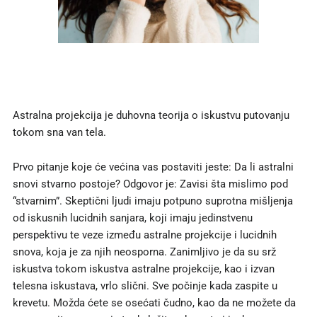
Astralna projekcija je duhovna teorija o iskustvu putovanju
tokom sna van tela.
Prvo pitanje koje će većina vas postaviti jeste: Da li astralni
snovi stvarno postoje? Odgovor je: Zavisi šta mislimo pod
“stvarnim”. Skeptični ljudi imaju potpuno suprotna
mišljenja
od
iskusnih lucidnih sanjara, koji imaju jedinstvenu
perspektivu te veze između astralne projekcije i lucidnih
snova, koja je za njih neosporna. Zanimljivo je da su srž
iskustva tokom iskustva astralne projekcije, kao i izvan
telesna iskustava, vrlo slični. Sve počinje kada zaspite u
krevetu. Možda ćete se osećati čudno, kao da ne možete da