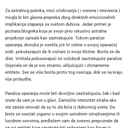
Za astralnog putnika, moć očekivanja ( i svesna i nesvesna )
mogla bi biti glavna prepreka zbog direktnih emocionalnih
implikacija stapanja sa svetom duhova. Jedan primer je
poznata blogerka koja je svoje prvo iskustvo astralne
projekcije opisala kao zastrašujuće: Tokom paralize
spavanja, devojka je osetila još tri celine u svojoj spavaćoj
sobi. pokušavajući da ih ostrani iz svoje blizine. Borila se da
diše. Vrištala pokusavajući se ​​oslobodi zastrašujuće paralize.
Osjećala se da je sve stvarno, uključujući i zlonamerne
entitete. Sve se više borila protiv tog osećaja, dok se na kraju
nije probudila.
Paraliza spavanja može biti dovoljno zastrašujuća, čak i kad
znate da vam je sve u glavi. Zamislite intenzitet straha ako
ste zaista verovali da su to zla bića iz duhovnog sveta. Da
biste se osećali sigurno u svojim astralnim istraživanjima ili
lucidnim snovima, predlažem vam da svesno prepoznate da
će svi entiteti koje smatrate biti prihvaćeni kao figure iz