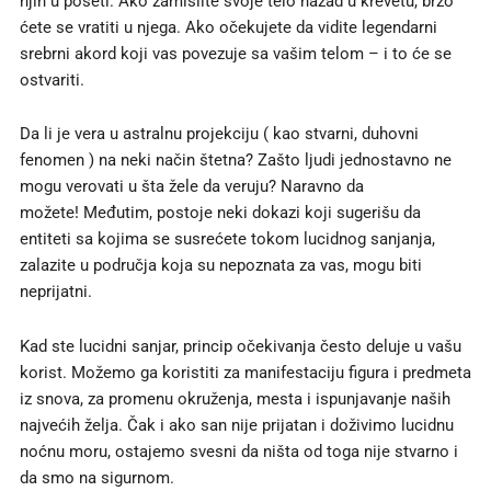
njih u poseti. Ako zamislite svoje telo nazad u krevetu, brzo
ćete se vratiti u njega. Ako očekujete da vidite legendarni
srebrni akord koji vas povezuje sa vašim telom – i to će se
ostvariti.
Da li je vera u astralnu projekciju ( kao stvarni, duhovni
fenomen ) na neki način štetna? Zašto ljudi jednostavno ne
mogu verovati u šta žele da veruju? Naravno da
možete! Međutim, postoje neki dokazi koji sugerišu da
entiteti sa kojima se susrećete tokom lucidnog sanjanja,
zalazite u područja koja su nepoznata za vas, mogu biti
neprijatni.
Kad ste lucidni sanjar, princip očekivanja često deluje u vašu
korist. Možemo ga koristiti za manifestaciju figura i predmeta
iz snova, za promenu okruženja, mesta i ispunjavanje naših
najvećih želja. Čak i ako san nije prijatan i doživimo lucidnu
noćnu moru, ostajemo svesni da ništa od toga nije stvarno i
da smo na sigurnom.