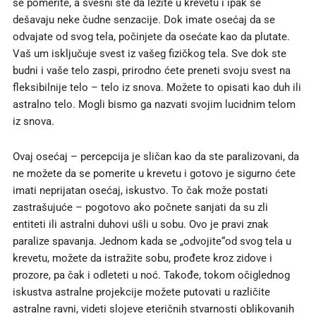
se pomerite, a svesni ste da ležite u krevetu i ipak se
dešavaju neke čudne senzacije. Dok imate osećaj da se
odvajate od svog tela, počinjete da osećate kao da plutate.
Vaš um isključuje svest iz vašeg fizičkog tela. Sve dok ste
budni i vaše telo zaspi, prirodno ćete preneti svoju svest na
fleksibilnije telo – telo iz snova. Možete to opisati kao duh ili
astralno telo. Mogli bismo ga nazvati svojim lucidnim telom
iz snova.
Ovaj osećaj – percepcija je sličan kao da ste paralizovani, da
ne možete da se pomerite u krevetu i gotovo je sigurno ćete
imati neprijatan osećaj, iskustvo. To čak može postati
zastrašujuće – pogotovo ako počnete sanjati da su zli
entiteti ili astralni duhovi ušli u sobu. Ovo je pravi znak
paralize spavanja. Jednom kada se „odvojite“od svog tela u
krevetu, možete da istražite sobu, prođete kroz zidove i
prozore, pa čak i odleteti u noć. Takođe, tokom očiglednog
iskustva astralne projekcije možete putovati u različite
astralne ravni, videti slojeve eteričnih stvarnosti oblikovanih