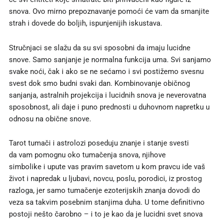
snova. Ovo mirno prepoznavanje pomoći će vam da smanjite
strah i dovede do boljih, ispunjenijih iskustava.
Stručnjaci se slažu da su svi sposobni da imaju lucidne
snove. Samo sanjanje je normalna funkcija uma. Svi sanjamo
svake noći, čak i ako se ne sećamo i svi postižemo svesnu
svest dok smo budni svaki dan. Kombinovanje obi
čnog
sanjanja, astralnih projekcija i lucidnih snova
je neverovatna
sposobnost, ali daje i puno prednosti u duhovnom napretku u
odnosu na obične snove.
Tarot tumači i astrolozi poseduju znanje i stanje svesti
da vam pomognu oko tumačenja snova, njihove
simbolike i upute vas pravim savetom u kom pravcu ide vaš
život i napredak u ljubavi, novcu, poslu, porodici, iz prostog
razloga, jer samo tumačenje ezoterijskih znanja dovodi do
veza sa takvim posebnim stanjima duha. U tome definitivno
postoji nešto čarobno – i to je kao da je lucidni svet snova