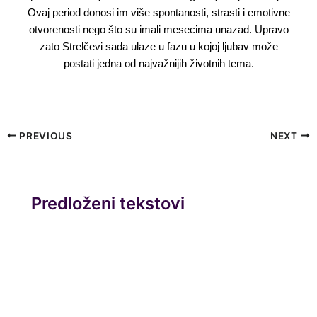
Ovaj period donosi im više spontanosti, strasti i emotivne
otvorenosti nego što su imali mesecima unazad. Upravo
zato Strelčevi sada ulaze u fazu u kojoj ljubav može
postati jedna od najvažnijih životnih tema.
PREVIOUS
NEXT
Predloženi tekstovi