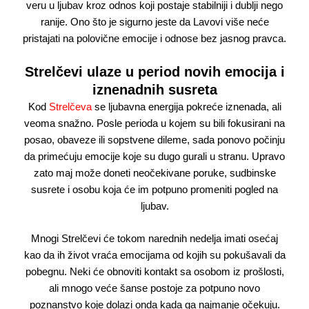
veru u ljubav kroz odnos koji postaje stabilniji i dublji nego
ranije. Ono što je sigurno jeste da Lavovi više neće
pristajati na polovične emocije i odnose bez jasnog pravca.
Strelčevi ulaze u period novih emocija i
iznenadnih susreta
Kod
Strelčeva
se ljubavna energija pokreće iznenada, ali
veoma snažno. Posle perioda u kojem su bili fokusirani na
posao, obaveze ili sopstvene dileme, sada ponovo počinju
da primećuju emocije koje su dugo gurali u stranu. Upravo
zato maj može doneti neočekivane poruke, sudbinske
susrete i osobu koja će im potpuno promeniti pogled na
ljubav.
Mnogi Strelčevi će tokom narednih nedelja imati osećaj
kao da ih život vraća emocijama od kojih su pokušavali da
pobegnu. Neki će obnoviti kontakt sa osobom iz prošlosti,
ali mnogo veće šanse postoje za potpuno novo
poznanstvo koje dolazi onda kada ga najmanje očekuju.