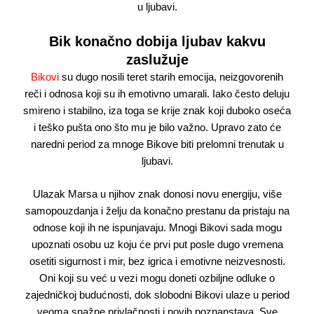
u ljubavi.
Bik konačno dobija ljubav kakvu
zaslužuje
Bikovi
su dugo nosili teret starih emocija, neizgovorenih
reči i odnosa koji su ih emotivno umarali. Iako često deluju
smireno i stabilno, iza toga se krije znak koji duboko oseća
i teško pušta ono što mu je bilo važno. Upravo zato će
naredni period za mnoge Bikove biti prelomni trenutak u
ljubavi.
Ulazak Marsa u njihov znak donosi novu energiju, više
samopouzdanja i želju da konačno prestanu da pristaju na
odnose koji ih ne ispunjavaju. Mnogi Bikovi sada mogu
upoznati osobu uz koju će prvi put posle dugo vremena
osetiti sigurnost i mir, bez igrica i emotivne neizvesnosti.
Oni koji su već u vezi mogu doneti ozbiljne odluke o
zajedničkoj budućnosti, dok slobodni Bikovi ulaze u period
veoma snažne privlačnosti i novih poznanstava. Sve