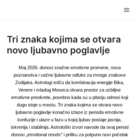
Skip
Post
Main
to
navigation
Men
content
Tri znaka kojima se otvara
novo ljubavno poglavlje
Maj 2026. donosi snažne emotivne promene, nova
poznanstva i važne ljubavne odluke za mnoge znakove
Zodijaka. Astrologi ističu da kombinacija energije Bika,
Venere i mladog Meseca otvara prostor za ozbiljne
emotivne preokrete, posebno kada su u pitanju odnosi koji
dugo stoje u mestu. Tri znaka kojima se otvara novo
ljubavno poglavlje konačno izlaze iz perioda emotivne
konfuzije i ulaze u fazu u kojoj ljubav postaje jasnija,
iskrenija i stabilnija. Astrološki izvori navode da ovaj period
donosi „emotional resets” i priliku za potpuno novi početak