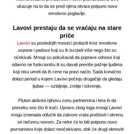
ukazuje na to da se pred njima otvara potpuno novo
emotivno poglavlje.
Lavovi prestaju da se vraćaju na stare
priče
Lavovi
su poslednjih meseci prolazili kroz emotivne
uspone i padove koji su ih iscrpeli više nego što su
očekivali. Mnogi su pokušavali da poprave odnose koji
odavno ne funkcionišu ili su davali previše pažnje ljudima
koji nisu umeli da ih cene na pravi način. Sada konačno
dolazi period u kojem Lavovi počinju drugačije da gledaju
ljubav — ozbiljnije, zrelije i iskrenije.
Pluton aktivira njihovu zonu partnerstva i tera ih da
preseku ono što ih koči. Upravo zbog toga mnogi Lavovi
mogu iznenada odlučiti da zatvore vrata prošlosti i okrenu
se nečemu novom. Za neke će to biti potpuno novo
poznanstvo koje dolazi neočekivano, dok će drugi obnoviti