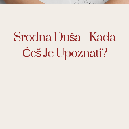
Srodna Duša - Kada
Ćeš Je Upoznati?
Da li ste se ikada zapitali kada će Vaša prava ljubav
ući u Vaš život?
Da li postoji način da saznate tačan trenutak kada
ćete upoznati svoju srodnu dušu?