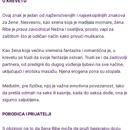
U KREVETU
Ovaj znak je jedan od
najženstvenijih i najseksipilnijih znakova
za žene
. Nesvesno, kao sirena koja je mađijala mornare, žena
Ribe je
prava zavodnica
! Nežna i osetljiva, prosto vapi za
zaštitom što je odličan način kako privući muškarca.
Kao žena koja većinu vremena fantazira i romantična je, u
krevetu se trudi da svoje fantazije ostvari. Trudi se i da zadovolji
partnera, od predigre do dugog vođenja ljubavi na sve načine,
uključujući i erotsku masažu. Njena erogena zona su
stopala
.
Međutim, pre fizičke, njoj je važna
emotivna povezanost
, tako
da prešla odmah na seks ili kasnije, kada do seksa dođe, ona je
sigurno zaljubljena.
PORODICA I PRIJATELJI
S obzirom na to da žena Ribe može da pruži beskrajnu dozu