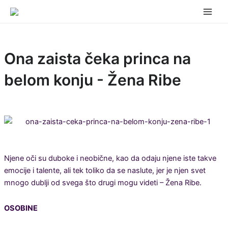
Skip
Main
to
Men
content
Ona zaista čeka princa na
belom konju - Žena Ribe
Njene oči su duboke i neobične, kao da odaju njene iste takve
emocije i talente, ali tek toliko da se naslute, jer je njen svet
mnogo dublji od svega što drugi mogu videti – Žena Ribe.
OSOBINE