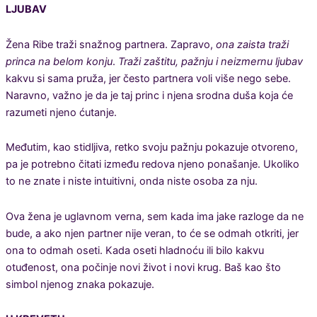
LJUBAV
Žena Ribe traži snažnog partnera. Zapravo,
ona zaista traži
princa na belom konju
.
Traži zaštitu, pažnju i neizmernu ljubav
kakvu si sama pruža, jer često partnera voli više nego sebe.
Naravno, važno je da je taj princ i njena srodna duša koja će
razumeti njeno ćutanje.
Međutim, kao stidljiva, retko svoju pažnju pokazuje otvoreno,
pa je potrebno čitati između redova njeno ponašanje. Ukoliko
to ne znate i niste intuitivni, onda niste osoba za nju.
Ova žena je uglavnom verna, sem kada ima jake razloge da ne
bude, a ako njen partner nije veran, to će se odmah otkriti, jer
ona to odmah oseti. Kada oseti hladnoću ili bilo kakvu
otuđenost, ona počinje novi život i novi krug. Baš kao što
simbol njenog znaka pokazuje.