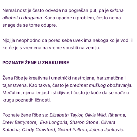
NereaLnost je često odvede na pogrešan put, pa je
sklona
alkoholu i drogama
. Kada upadne u problem, često nema
snage da se tome odupre.
Njoj je neophodno da pored sebe uvek ima nekoga ko je vodi ili
ko će je s vremena na vreme spustiti na zemlju.
POZNATE ŽENE U ZNAKU RIBE
Žena Ribe je kreativna i umetnički nastrojena, harizmatična i
tajanstvena. Kao takva, često je
predmet muškog obožavanja
.
Međutim, njena lenjost i stidljivost često je koče da se nađe u
krugu poznatih ličnosti.
Poznate žene Ribe su:
Elizabeth
Taylor, Olivia Wild, Rihanna,
Drew Barrymore,
Eva Longoria,
Sharon Stone
,
Olivera
Katarina, Cindy Crawford, Gvinet Paltrou
,
Jelena Jankovic.