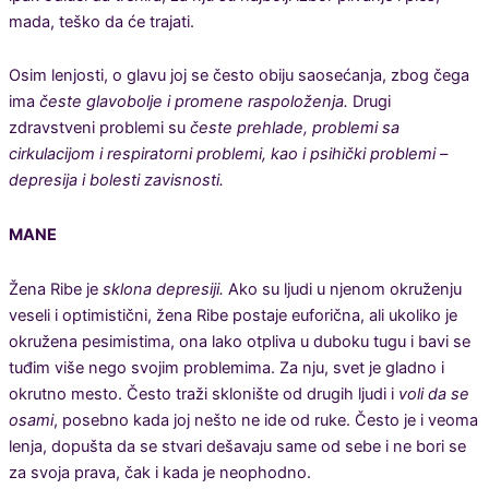
mada, teško da će trajati.
Osim lenjosti, o glavu joj se često obiju saosećanja, zbog čega
ima
česte glavobolje i promene raspoloženja.
Drugi
zdravstveni problemi su
česte prehlade, problemi sa
cirkulacijom i respiratorni problemi, kao i psihički problemi –
depresija i bolesti zavisnosti.
MANE
Žena Ribe je
sklona depresiji.
Ako su ljudi u njenom okruženju
veseli i optimistični, žena Ribe postaje euforična, ali ukoliko je
okružena pesimistima, ona lako otpliva u duboku tugu i bavi se
tuđim više nego svojim problemima. Za nju, svet je gladno i
okrutno mesto. Često traži sklonište od drugih ljudi i
voli da se
osami
, posebno kada joj nešto ne ide od ruke. Često je i veoma
lenja, dopušta da se stvari dešavaju same od sebe i ne bori se
za svoja prava, čak i kada je neophodno.