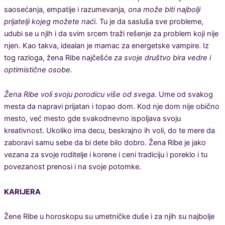
saosećanja, empatije i razumevanja
, ona može biti najbolji
prijatelji kojeg možete naći
. Tu je da sasluša sve probleme,
udubi se u njih i da svim srcem traži rešenje za problem koji nije
njen. Kao takva, idealan je mamac za energetske vampire. Iz
tog razloga, žena Ribe najčešće
za svoje društvo bira vedre i
optimistične osobe.
Žena Ribe voli svoju porodicu više od svega
. Ume od svakog
mesta da napravi prijatan i topao dom. Kod nje dom nije obično
mesto, već mesto gde svakodnevno ispoljava svoju
kreativnost. Ukoliko ima decu, beskrajno ih voli, do te mere da
zaboravi samu sebe da bi dete bilo dobro. Žena Ribe je jako
vezana za svoje roditelje i korene i ceni tradiciju i poreklo i tu
povezanost prenosi i na svoje potomke.
KARIJERA
Žene Ribe u horoskopu su umetničke duše i za njih su najbolje