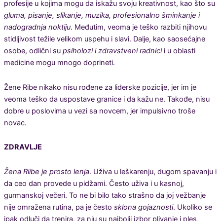
profesije u kojima mogu da iskažu svoju kreativnost, kao što su
gluma, pisanje, slikanje, muzika, profesionalno šminkanje i
nadogradnja noktiju
. Međutim, veoma je teško razbiti njihovu
stidljivost težile velikom uspehu i slavi. Dalje, kao saosećajne
osobe, odlični su
psiholozi i zdravstveni radnici
i u oblasti
medicine mogu mnogo doprineti.
Žene Ribe nikako nisu rođene za liderske pozicije, jer im je
veoma teško da uspostave granice i da kažu ne. Takođe, nisu
dobre u poslovima u vezi sa novcem, jer impulsivno troše
novac.
ZDRAVLJE
Žena Riibe je prosto lenja
. Uživa u leškarenju, dugom spavanju i
da ceo dan provede u pidžami. Često uživa i u kasnoj,
gurmanskoj večeri. To ne bi bilo tako strašno da joj vežbanje
nije omražena rutina, pa je često
sklona gojaznosti
. Ukoliko se
ipak odluči da trenira, za nju su najbolji izbor plivanje i ples,