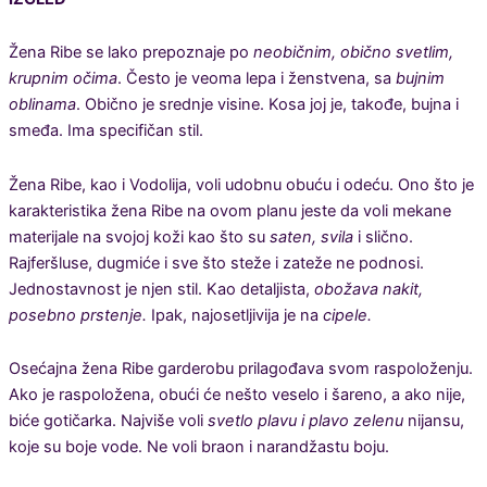
Žena Ribe se lako prepoznaje po
neobičnim, obično svetlim,
krupnim očima
. Često je veoma lepa i ženstvena, sa
bujnim
oblinama
. Obično je srednje visine. Kosa joj je, takođe, bujna i
smeđa. Ima specifičan stil.
Žena Ribe, kao i Vodolija, voli udobnu obuću i odeću. Ono što je
karakteristika žena Ribe na ovom planu jeste da voli mekane
materijale na svojoj koži kao što su
saten, svila
i slično.
Rajferšluse, dugmiće i sve što steže i zateže ne podnosi.
Jednostavnost je njen stil. Kao detaljista,
obožava nakit,
posebno prstenje.
Ipak, najosetljivija je na
cipele.
Osećajna žena Ribe garderobu prilagođava svom raspoloženju.
Ako je raspoložena, obući će nešto veselo i šareno, a ako nije,
biće gotičarka. Najviše voli
svetlo plavu i plavo zelenu
nijansu,
koje su boje vode. Ne voli braon i narandžastu boju.