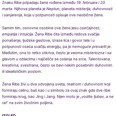
Znaku Ribe pripadaju žene rođene između
19. februara i 20.
marta
. Njihova planeta je
Neptun
, planeta
misterija, duhovnosti
i sanjarenja
, koja u potpunosti opisuje ove neobične žene.
Samim tim, osnovne osobine ove žene jesu
osećajnost,
empatija i intuicija
. Žena Ribe čita između redova svačije
ponašanje, ljudske gestove, izraze lica i govor tela i u
potpunosti oseća svačiju energiju, pa je
nemoguće prevariti je
.
Međutim, ona to retko otkriva, često je veoma
misteriozna
i
sa
glavom u oblacima
i najčešće se oslanja na srce
. Talentovana,
kreativna, svestrana
, često se bavi nekim posebnim duhovnim
ili idealističkim poslom.
Žena Ribe živi u dva odvojena sveta,
realnom i duhovnom
koji
formiraju celinu, baš kao i u simbolu za ovaj znak gde dve ribe
formiraju krug, kao Jing i Jang. Njen moto je
„vodite ljubav, a ne
rat“
na svim životnim poljima.
IZGLED