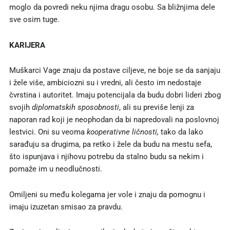
moglo da povredi neku njima dragu osobu. Sa bližnjima dele
sve osim tuge.
KARIJERA
Muškarci Vage znaju da postave ciljeve, ne boje se da sanjaju
i žele više, ambiciozni su i vredni, ali često im nedostaje
čvrstina i autoritet. Imaju potencijala da budu dobri lideri zbog
svojih
diplomatskih sposobnosti
, ali su previše lenji za
naporan rad koji je neophodan da bi napredovali na poslovnoj
lestvici. Oni su veoma
kooperativne ličnosti,
tako da lako
sarađuju sa drugima, pa retko i žele da budu na mestu sefa,
što ispunjava i njihovu potrebu da stalno budu sa nekim i
pomaže im u neodlučnosti.
Omiljeni su među kolegama jer vole i znaju da pomognu i
imaju izuzetan smisao za pravdu.