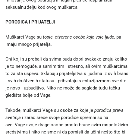
seksualnu želju kod ovog muškarca.
PORODICA I PRIJATELJI
Muškarci Vage su
tople, otvorene osobe koje vole ljude
, pa
imaju mnogo prijatelja.
Oni koji su probali da svima budu dobri svakako znaju koliko
je to nemoguće, a samim tim i stresno, ali ovim muškarcima
to zaista uspeva. Sklapaju prijateljstva s ljudima iz svih branši
i svih društvenih statusa i prihvataju s entuzijazmom sve što
je novo i uzbudljivo. Niko ne može da sagleda tuđu tačku
gledišta bolje od Vage.
Takođe, muškarci Vage su osobe za koje je
porodica prava
svetinja
i zarad sreće svoje porodice spremni su na
sve. Vage svoje drage osobe prosto brane svim raspoloživim
sredstvima i niko ne sme ni da pomisli da učini nešto što bi