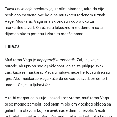
Plava i siva boja
predstavljaju sofisticiranost, tako da nije
neobično da vidite ove boje na muškarcu rođenom u znaku
Vage. Muškarac Vaga ima sklonosti i dobro oko za
markantne stvari. On uživa u luksuznom modernom satu,
dijamantskom prstenu i zlatnim manžetnama.
LJUBAV
Muškarac Vaga je
nepopravljivi romantik
. Zaljubljive je
prirode, ali uprkos svojoj sklonosti da se zaljubljuje svaki
čas, kada je muškarac Vaga u ljubavi, neće flertovati ili igrati
igre. Ako muškarac Vaga kaže da će vas pozvati, on će to i
uraditi. On je i u ljubavi
fer.
Ako bi mogao da putuje unazad kroz vreme, muškarac Vaga
bi se mogao zamisliti pod sjajnim slojem viteškog oklopa sa
galantnim stavom koji se uvek nađe dami u nevolji. Večiti
optimista, muškarac Vaga će preći preko nedostataka i mana