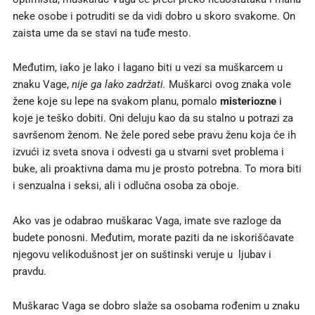
neke osobe i potruditi se da vidi dobro u skoro svakome. On
zaista ume da se stavi na tuđe mesto.
Međutim, iako je lako i lagano biti u vezi sa muškarcem u
znaku Vage,
nije ga lako zadržati.
Muškarci ovog znaka vole
žene koje su lepe na svakom planu, pomalo
misteriozne
i
koje je teško dobiti. Oni deluju kao da su stalno u potrazi za
savršenom ženom. Ne žele pored sebe pravu ženu koja će ih
izvući iz sveta snova i odvesti ga u stvarni svet problema i
buke, ali proaktivna dama mu je prosto potrebna. To mora biti
i senzualna i seksi, ali i odlučna osoba za oboje.
Ako vas je odabrao muškarac Vaga, imate sve razloge da
budete ponosni. Međutim, morate paziti da ne iskorišćavate
njegovu velikodušnost jer on suštinski veruje u ljubav i
pravdu.
Muškarac Vaga se dobro slaže sa osobama rođenim u znaku