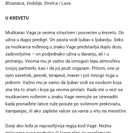
Blizanaca, Vodolije, Strelca i Lava.
U KREVETU
Muškarac Vaga je
veoma strastven i posvećen u krevetu
. On
uživa u dugoj predigri. On zaista vodi ljubav s ljubavlju. Seks
za muškarca rođenog u znaku Vage predstavlja duplu dozu
zadovoljstva – on podjednako uživa u davanju, ali i u
primanju. Veoma mu je važno da omogući lepu atmosferu
svojoj partnerki, kao i da joj pruži orgazam. Pritom, one je
njen savetnik, pesnik, terapeut, maser i još mnogo toga u
jednom. Važno mu je samo da ljubav vodi sa osobom koja
zna šta to znači i koja ga veoma privlači. Kada ste u vezi sa
muškarcem rođenim u znaku Vage nemojte se iznenaditi
kada pronađete latice ruže posute po svilenom prekrivaču,
šampanjac, ili ako zapleše valcer sa vama u vrtu na mesečini.
Donji deo leđa
je najosetljivija regija kod Vage. Nežno
milovanje ovog područja ili lagan ples će rasplamsati