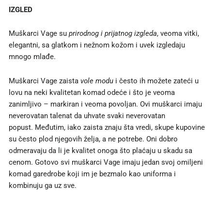
IZGLED
Muškarci Vage su
prirodnog i prijatnog izgleda
, veoma vitki,
elegantni, sa glatkom i nežnom kožom i uvek izgledaju
mnogo mlađe.
Muškarci Vage zaista
vole modu
i često ih možete zateći u
lovu na neki kvalitetan komad odeće i što je veoma
zanimljivo – markiran i veoma povoljan. Ovi muškarci imaju
neverovatan talenat da uhvate svaki neverovatan
popust. Međutim, iako zaista znaju šta vredi, skupe kupovine
su često plod njegovih želja, a ne potrebe. Oni dobro
odmeravaju da li je kvalitet onoga što plaćaju u skadu sa
cenom. Gotovo svi muškarci Vage imaju jedan svoj omiljeni
komad garedrobe koji im je bezmalo kao uniforma i
kombinuju ga uz sve.