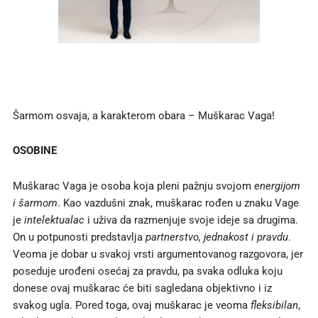
Šarmom osvaja, a karakterom obara – Muškarac Vaga!
OS
OBIN
E
Muškarac Vaga je osoba koja pleni pažnju svojom
energijom
i šarmom
. Kao vazdušni znak, muškarac rođen u znaku Vage
je
intelektualac
i uživa da razmenjuje svoje ideje sa drugima.
On u potpunosti predstavlja
partnerstvo, jednakost i pravdu
.
Veoma je dobar u svakoj vrsti argumentovanog razgovora, jer
poseduje urođeni osećaj za pravdu, pa svaka odluka koju
donese ovaj muškarac će biti sagledana objektivno i iz
svakog ugla. Pored toga, ovaj muškarac je veoma
fleksibilan
,