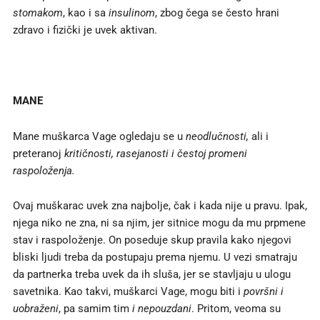
stomakom
, kao i sa
insulinom
, zbog čega se često hrani
zdravo i fizički je uvek aktivan.
MANE
Mane muškarca Vage ogledaju se u
neodlučnosti,
ali i
preteranoj
kritičnosti, rasejanosti i čestoj promeni
raspoloženja.
Ovaj muškarac uvek zna najbolje, čak i kada nije u pravu. Ipak,
njega niko ne zna, ni sa njim, jer sitnice mogu da mu prpmene
stav i raspoloženje. On poseduje skup pravila kako njegovi
bliski ljudi treba da postupaju prema njemu. U vezi smatraju
da partnerka treba uvek da ih sluša, jer se stavljaju u ulogu
savetnika. Kao takvi, muškarci Vage, mogu biti i
površni i
uobraženi
, pa samim tim
i nepouzdani
. Pritom, veoma su