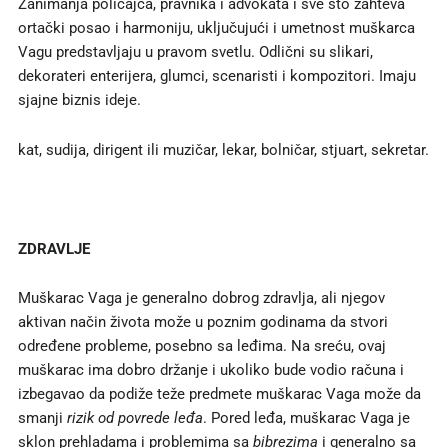
Zanimanja policajca, pravnika i advokata i sve što zahteva
ortački posao i harmoniju, uključujući i umetnost muškarca
Vagu predstavljaju u pravom svetlu. Odlični su slikari,
dekorateri enterijera, glumci, scenaristi i kompozitori. Imaju
sjajne biznis ideje.
kat, sudija, dirigent ili muzičar, lekar, bolničar, stjuart, sekretar.
ZDRAVLJE
Muškarac Vaga je generalno dobrog zdravlja, ali njegov
aktivan način života može u poznim godinama da stvori
određene probleme, posebno sa leđima. Na sreću, ovaj
muškarac ima dobro držanje i ukoliko bude vodio računa i
izbegavao da podiže teže predmete muškarac Vaga može da
smanji
rizik od povrede leđa
. Pored leđa, muškarac Vaga je
sklon prehladama i problemima sa
bibrezima
i generalno sa