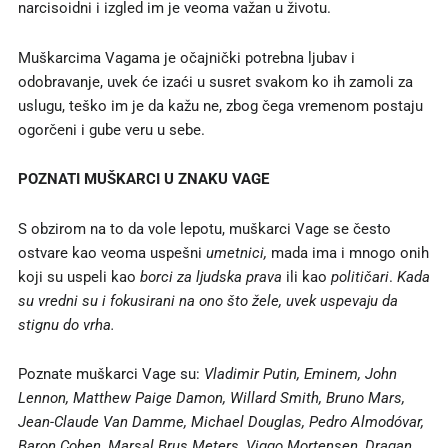
narcisoidni i izgled im je veoma važan u životu.
Muškarcima Vagama je očajnički potrebna ljubav i
odobravanje, uvek će izaći u susret svakom ko ih zamoli za
uslugu, teško im je da kažu ne, zbog čega vremenom postaju
ogorčeni i gube veru u sebe.
POZNAT
I MUŠKARCI U ZNAKU VAGE
S obzirom na to da vole lepotu, muškarci Vage se često
ostvare kao veoma uspešni
umetnici,
mada ima i mnogo onih
koji su uspeli kao
borci za ljudska prava
ili kao
političari
.
Kada
su vredni su i fokusirani na ono što žele,
uvek
uspevaju da
stignu do vrha.
Poznate muškarci Vage su:
Vladimir Putin, Eminem, John
Lennon, Matthew Paige Damon, Willard Smith,
Bruno Mars,
Jean-Claude Van Damme, Michael Douglas, Pedro Almodóvar,
Baron Cohen, Marsal Brus Meters, Viggo Mortensen,
Dragan