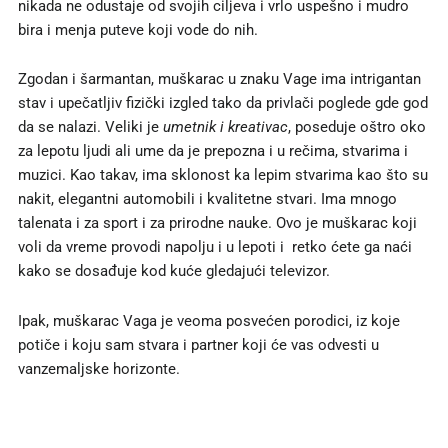
nikada ne odustaje od svojih ciljeva i vrlo uspešno i mudro
bira i menja puteve koji vode do nih.
Zgodan i šarmantan, muškarac u znaku Vage ima intrigantan
stav i upečatljiv fizički izgled tako da privlači poglede gde god
da se nalazi. Veliki je
umetnik i kreativac
, poseduje oštro oko
za lepotu ljudi ali ume da je prepozna i u rečima, stvarima i
muzici. Kao takav, ima sklonost ka lepim stvarima kao što su
nakit, elegantni automobili i kvalitetne stvari. Ima mnogo
talenata i za sport i za prirodne nauke. Ovo je muškarac koji
voli da vreme provodi napolju i u lepoti i retko ćete ga naći
kako se dosađuje kod kuće gledajući televizor.
Ipak, muškarac Vaga je veoma posvećen porodici, iz koje
potiče i koju sam stvara i partner koji će vas odvesti u
vanzemaljske horizonte.