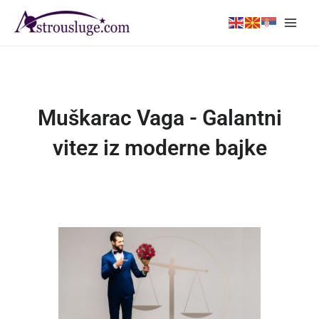
Skip
Main
to
Men
content
Muškarac Vaga - Galantni
vitez iz moderne bajke