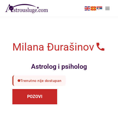
Skip
Post
Main
to
navigation
Men
content
Milana Đurašinov
Astrolog i psiholog
Trenutno nije dostupan
POZOVI