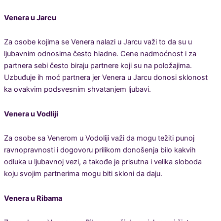
Venera u Jarcu
Za osobe kojima se Venera nalazi u Jarcu važi to da su u
ljubavnim odnosima često hladne. Cene nadmoćnost i za
partnera sebi često biraju partnere koji su na položajima.
Uzbuđuje ih moć partnera jer Venera u Jarcu donosi sklonost
ka ovakvim podsvesnim shvatanjem ljubavi.
Venera u Vodliji
Za osobe sa Venerom u Vodoliji važi da mogu težiti punoj
ravnopravnosti i dogovoru prilikom donošenja bilo kakvih
odluka u ljubavnoj vezi, a takođe je prisutna i velika sloboda
koju svojim partnerima mogu biti skloni da daju.
Venera u Ribama