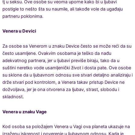
tj u seksu. Ove osobe su veoma uporne kako bi u ljubavi
postigle to nešto šta su naumile, ali takođe vole da ugađaju
partneru poklonima.
Venera u Devici
Za osobe sa Venerom u znaku Device često se može reći da su
često usamljene. Ovakvim osobama je teško da nađu
adekvatnog partnera, jer u ljubavi previše biraju, tako da u
suštini neretko vode usamljenički život i dosta pate. Ove osobe
su sklone da u ljubavnom odnosu sve stvari detaljno analiziraju i
drže stvari pod kontrolom, a Venera takav pristup Device ne
dožvoljava, jer je ona otvorena za ljubav, strast, slobodu i
skladnost.
Venera u znaku Vage
Kod osoba sa položajem Venera u Vagi ova planeta ukazuje na
izraženu iskrenost i poverenje u ljubavnom odnosu. Kada je