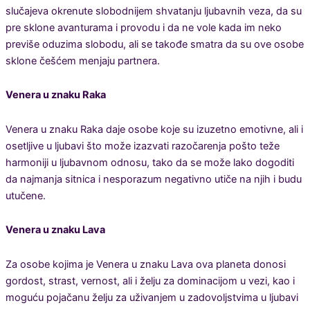
slučajeva okrenute slobodnijem shvatanju ljubavnih veza, da su
pre sklone avanturama i provodu i da ne vole kada im neko
previše oduzima slobodu, ali se takođe smatra da su ove osobe
sklone češćem menjaju partnera.
Venera u znaku Raka
Venera u znaku Raka daje osobe koje su izuzetno emotivne, ali i
osetljive u ljubavi što može izazvati razočarenja pošto teže
harmoniji u ljubavnom odnosu, tako da se može lako dogoditi
da najmanja sitnica i nesporazum negativno utiče na njih i budu
utučene.
Venera u znaku Lava
Za osobe kojima je Venera u znaku Lava ova planeta donosi
gordost, strast, vernost, ali i želju za dominacijom u vezi, kao i
moguću pojačanu želju za uživanjem u zadovoljstvima u ljubavi