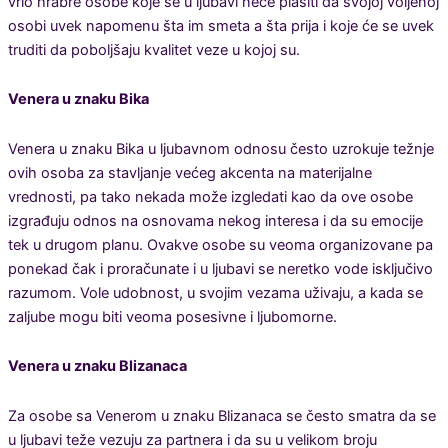
vrlo hrabre osobe koje se u ljubavi neće plašiti da svojoj voljenoj
osobi uvek napomenu šta im smeta a šta prija i koje će se uvek
truditi da poboljšaju kvalitet veze u kojoj su.
Venera u znaku Bika
Venera u znaku Bika u ljubavnom odnosu često uzrokuje težnje
ovih osoba za stavljanje većeg akcenta na materijalne
vrednosti, pa tako nekada može izgledati kao da ove osobe
izgrađuju odnos na osnovama nekog interesa i da su emocije
tek u drugom planu. Ovakve osobe su veoma organizovane pa
ponekad čak i proračunate i u ljubavi se neretko vode isključivo
razumom. Vole udobnost, u svojim vezama uživaju, a kada se
zaljube mogu biti veoma posesivne i ljubomorne.
Venera u znaku Blizanaca
Za osobe sa Venerom u znaku Blizanaca se često smatra da se
u ljubavi teže vezuju za partnera i da su u velikom broju