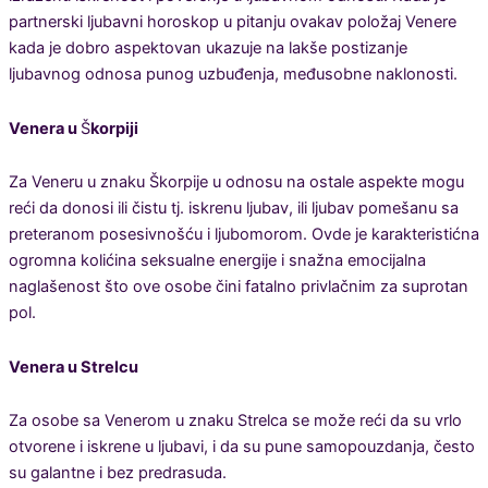
partnerski ljubavni horoskop u pitanju ovakav položaj Venere
kada je dobro aspektovan ukazuje na lakše postizanje
ljubavnog odnosa punog uzbuđenja, međusobne naklonosti.
Venera u
Š
korpiji
Za Veneru u znaku Škorpije u odnosu na ostale aspekte mogu
reći da donosi ili čistu tj. iskrenu ljubav, ili ljubav pomešanu sa
preteranom posesivnošću i ljubomorom. Ovde je karakteristićna
ogromna kolićina seksualne energije i snažna emocijalna
naglašenost što ove osobe čini fatalno privlačnim za suprotan
pol.
Venera u Strelcu
Za osobe sa Venerom u znaku Strelca se može reći da su vrlo
otvorene i iskrene u ljubavi, i da su pune samopouzdanja, često
su galantne i bez predrasuda.