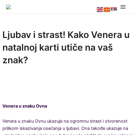
Skip
Main
to
Men
content
Ljubav i strast! Kako Venera u
natalnoj karti utiče na vaš
znak?
Venera u znaku Ovna
Venera u znaku Ovnu ukazuje na ogromnu strast i otvorenost
prilikom iskazivanja osećanja u ljubavi. Ona takođe ukazuje na