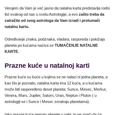
Verujem da Vam je već jasno da natalna karta predstavlja rodni
list svakog od nas u svetu Astrologije, a evo
zašto treba da
zatražite od svog astrologa da Vam izradi i protumači
natalnu kartu.
Određivanje znaka, podznaka, vladara, rasporeda i položaja
planeta po kućama naziva se
TUMAČENJE NATALNE
KARTE.
Prazne kuće u natalnoj karti
Prazne kuće su kuće u kojima se ne nalazi ni jedna planeta, a
kao što je poznato, natalna karta ima 12 kuća, a u kućama
može biti raspoređeno deset planeta: Sunce, Mesec, Merkur,
Venera, Mars, Jupiter, Saturn, Uran, Neptun i Pluton ( u
astrologiji se i Sunce i Mesec smatraju planetama).
Iako prazne kuće nemaju planete u sebi, to ne znači da će