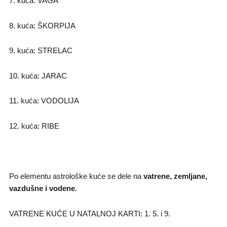
7. kuća: VAGA
8. kuća: ŠKORPIJA
9. kuća: STRELAC
10. kuća: JARAC
11. kuća: VODOLIJA
12. kuća: RIBE
Po elementu astrološke kuće se dele na
vatrene, zemljane,
vazdušne i vodene
.
VATRENE KUĆE U NATALNOJ KARTI: 1. 5. i 9.