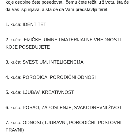
koje osobine ćete posedovati, čemu ćete težiti u životu, šta će
da Vas ispunjava, a šta će da Vam predstavlja teret.
1. kuća: IDENTITET
2. kuća: FIZIČKE, UMNE I MATERIJALNE VREDNOSTI
KOJE POSEDUJETE
3. kuća: SVEST, UM, INTELIGENCIJA
4. kuća: PORODICA, PORODIČNI ODNOSI
5. kuća: LJUBAV, KREATIVNOST
6. kuća: POSAO, ZAPOSLENJE, SVAKODNEVNI ŽIVOT
7. kuća: ODNOSI ( LJUBAVNI, PORODIČNI, POSLOVNI,
PRAVNI)