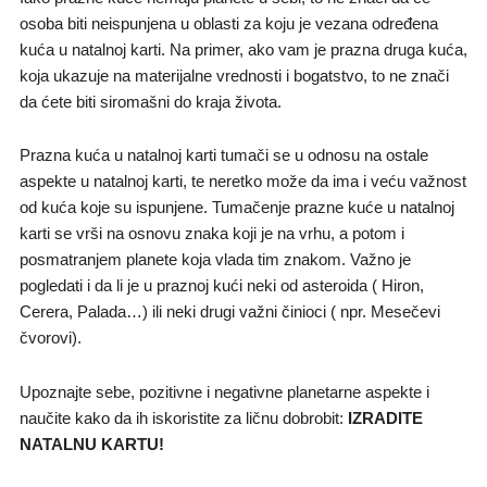
osoba biti neispunjena u oblasti za koju je vezana određena
kuća u natalnoj karti. Na primer, ako vam je prazna druga kuća,
koja ukazuje na materijalne vrednosti i bogatstvo, to ne znači
da ćete biti siromašni do kraja života.
Prazna kuća u natalnoj karti tumači se u odnosu na ostale
aspekte u natalnoj karti, te neretko može da ima i veću važnost
od kuća koje su ispunjene. Tumačenje prazne kuće u natalnoj
karti se vrši na osnovu znaka koji je na vrhu, a potom i
posmatranjem planete koja vlada tim znakom. Važno je
pogledati i da li je u praznoj kući neki od asteroida ( Hiron,
Cerera, Palada…) ili neki drugi važni činioci ( npr. Mesečevi
čvorovi).
Upoznajte sebe, pozitivne i negativne planetarne aspekte i
naučite kako da ih iskoristite za ličnu dobrobit:
IZRADITE
NATALNU KARTU!