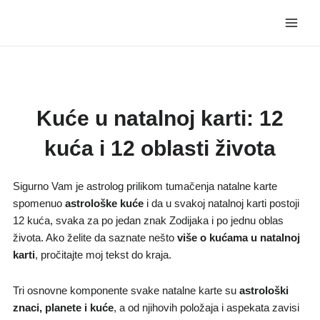
Skip
Main
to
Men
content
Kuće u natalnoj karti: 12
kuća i 12 oblasti života
Sigurno Vam je astrolog prilikom tumačenja natalne karte
spomenuo
astrološke kuće
i da u svakoj natalnoj karti postoji
12 kuća, svaka za po jedan znak Zodijaka i po jednu oblas
života. Ako želite da saznate nešto
više o kućama u natalnoj
karti
, pročitajte moj tekst do kraja.
Tri osnovne komponente svake natalne karte su
astrološki
znaci, planete i kuće
, a od njihovih položaja i aspekata zavisi