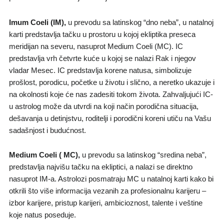
Imum Coeli (IM),
u prevodu sa latinskog “dno neba”, u natalnoj
karti predstavlja tačku u prostoru u kojoj ekliptika preseca
meridijan na severu, nasuprot Medium Coeli (MC). IC
predstavlja vrh četvrte kuće u kojoj se nalazi Rak i njegov
vladar Mesec. IC predstavlja korene natusa, simbolizuje
prošlost, porodicu, početke u životu i slično, a neretko ukazuje i
na okolnosti koje će nas zadesiti tokom života. Zahvaljujući IC-
u astrolog može da utvrdi na koji način porodična situacija,
dešavanja u detinjstvu, roditelji i porodični koreni utiču na Vašu
sadašnjost i budućnost.
Medium Coeli ( MC),
u prevodu sa latinskog “sredina neba”,
predstavlja najvišu tačku na ekliptici, a nalazi se direktno
nasuprot IM-a. Astrolozi posmatraju MC u natalnoj karti kako bi
otkrili što više informacija vezanih za profesionalnu karijeru –
izbor karijere, pristup karijeri, ambicioznost, talente i veštine
koje natus poseduje.