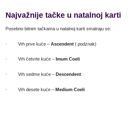
Najvažnije tačke u natalnoj karti
Posebno bitnim tačkama u natalnoj karti smatraju se:
· Vrh prve kuće –
Ascendent
( podznak)
· Vrh četvrte kuće –
Imum Coeli
· Vrh sedme kuće –
Descendent
· Vrh desete kuće –
Medium Coeli