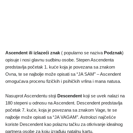
Ascendent ili izlazeći znak
( popularno se naziva
Podznak
)
opisuje i nosi glavnu sudbinu osobe. Stepen Ascendenta
predstavlja početak 1. kuće koja je povezana sa znakom
Ovna, te se najbolje može opisati sa “JA SAM” – Ascendent
omogućava procenu fizičkih i psihičkih vrlina i mana natusa.
Nasuprot Ascendentu stoji
Descendent
koji se uvek nalazi na
180 stepeni u odnosu na Ascendent. Descendent predstavlja
početak 7. kuće, koja je povezana sa znakom Vage, te se
najbolje može opisati sa “JA VAGAM”. Astrolozi najčešće
koriste Descendent kao polaznu tačku za otkrivanje idealnog
partnera osobe za koju izrađuju natalnu kartu.