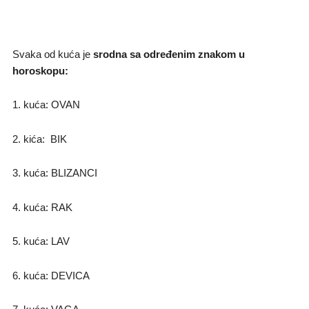
Svaka od kuća je
srodna sa određenim znakom u
horoskopu:
1. kuća: OVAN
2. kića: BIK
3. kuća: BLIZANCI
4. kuća: RAK
5. kuća: LAV
6. kuća: DEVICA