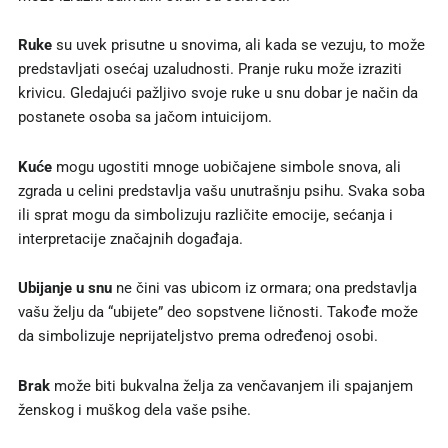
Ruke
su uvek prisutne u snovima, ali kada se vezuju, to može
predstavljati osećaj uzaludnosti. Pranje ruku može izraziti
krivicu. Gledajući pažljivo svoje ruke u snu dobar je način da
postanete osoba sa jačom intuicijom.
Kuće
mogu ugostiti mnoge uobičajene simbole snova, ali
zgrada u celini predstavlja vašu unutrašnju psihu. Svaka soba
ili sprat mogu da simbolizuju različite emocije, sećanja i
interpretacije značajnih događaja.
Ubijanje u snu
ne čini vas ubicom iz ormara; ona predstavlja
vašu želju da “ubijete” deo sopstvene ličnosti. Takođe može
da simbolizuje neprijateljstvo prema određenoj osobi.
Brak
može biti bukvalna želja za venčavanjem ili spajanjem
ženskog i muškog dela vaše psihe.