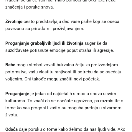
značenja i poruke snova.
Životinje
često predstavljaju deo vaše psihe koji se oseća
povezano sa prirodom i preživljavanjem.
Proganjanje grabeljivih ljudi ili životinja
sugeriše da
suzdržavate potisnute emocije poput straha ili agresije.
Bebe
mogu simbolizovati bukvalnu želju za proizvodnjom
potomstva, vašu vlastitu ranjivost ili potrebu da se osećaju
voljenim. Oni takođe mogu značiti novi početak.
Proganjanje
je jedan od najčešćih simbola snova u svim
kulturama. To znači da se osećate ugroženo, pa razmislite o
tome ko vas progoni i zašto su moguća pretnja u stvarnom
životu.
Odeća
daje poruku o tome kako želimo da nas ljudi vide. Ako