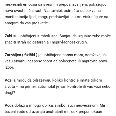
nesvesnih emocija sa svesnim prepoznavanjem, pokazujući
novu svest i lični rast. Nastavnici, osim što su bukvalna
manifestacija ljudi, mogu predstavljati autoritetske figure sa
snagom da vas prosvetle.
Zubi
su uobičajeni simboli sna. Sanjati da izgubite zube može
značiti strah od ostarenja i neprivlačnost drugih.
Zarobljen ( fizički )
je uobičajena noćna mora, odražavajući
vašu stvarnu nesposobnost da pobegnete ili napravite pravi
izbor.
Vozila
mogu da odražavaju koliko kontrole imate tokom
života – na primer, automobil je van kontrole ili vas vozi neko
drugi?
Voda
dolazi u mnogo oblika, simbolišući nesvesni um. Mirni
bazeni vode odražavaju unutrašnji mir, dok prepun okean