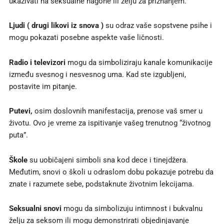
ukazivati na seksualne nagone ili želju za priznanjem.
Ljudi ( drugi likovi iz snova )
su odraz vaše sopstvene psihe i
mogu pokazati posebne aspekte vaše ličnosti.
Radio i televizori
mogu da simboliziraju kanale komunikacije
između svesnog i nesvesnog uma. Kad ste izgubljeni,
postavite im pitanje.
Putevi,
osim doslovnih manifestacija, prenose vaš smer u
životu. Ovo je vreme za ispitivanje vašeg trenutnog “životnog
puta”.
Škole
su uobičajeni simboli sna kod dece i tinejdžera.
Međutim, snovi o školi u odraslom dobu pokazuje potrebu da
znate i razumete sebe, podstaknute životnim lekcijama.
Seksualni snovi
mogu da simbolizuju intimnost i bukvalnu
želju za seksom ili mogu demonstrirati objedinjavanje