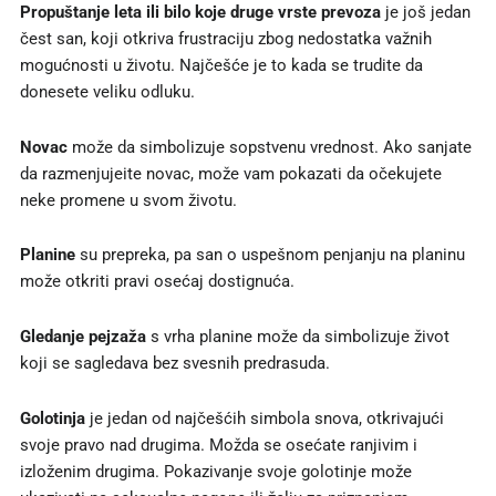
Propuštanje leta ili bilo koje druge vrste prevoza
je još jedan
čest san, koji otkriva frustraciju zbog nedostatka važnih
mogućnosti u životu. Najčešće je to kada se trudite da
donesete veliku odluku.
Novac
može da simbolizuje sopstvenu vrednost. Ako sanjate
da razmenjujeite novac, može vam pokazati da očekujete
neke promene u svom životu.
Planine
su prepreka, pa san o uspešnom penjanju na planinu
može otkriti pravi osećaj dostignuća.
Gledanje pejzaža
s vrha planine može da simbolizuje život
koji se sagledava bez svesnih predrasuda.
Golotinja
je jedan od najčešćih simbola snova, otkrivajući
svoje pravo nad drugima. Možda se osećate ranjivim i
izloženim drugima. Pokazivanje svoje golotinje može