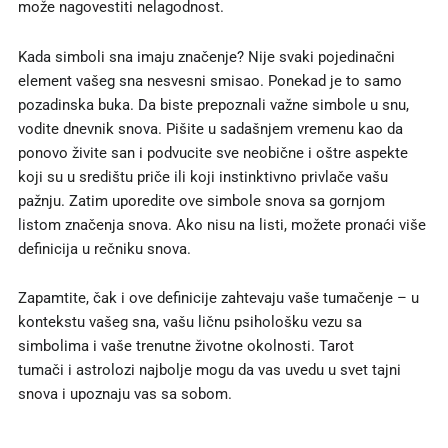
može nagovestiti nelagodnost.
Kada simboli sna imaju značenje? Nije svaki pojedinačni
element vašeg sna nesvesni smisao. Ponekad je to samo
pozadinska buka. Da biste prepoznali važne simbole u ​​snu,
vodite dnevnik snova. Pišite u sadašnjem vremenu kao da
ponovo živite san i podvucite sve neobične i oštre aspekte
koji su u središtu priče ili koji instinktivno privlače vašu
pažnju. Zatim uporedite ove simbole snova sa gornjom
listom značenja snova. Ako nisu na listi, možete pronaći više
definicija u rečniku snova.
Zapamtite, čak i ove definicije zahtevaju vaše tumačenje – u
kontekstu vašeg sna, vašu ličnu psihološku vezu sa
simbolima i vaše trenutne životne okolnosti. Tarot
tumači i astrolozi najbolje mogu da vas uvedu u svet tajni
snova i upoznaju vas sa sobom.