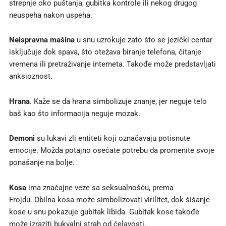
strepnje oko puštanja, gubitka kontrole ili nekog drugog
neuspeha nakon uspeha.
Neispravna mašina
u snu uzrokuje zato što se jezički centar
isključuje dok spava, što otežava biranje telefona, čitanje
vremena ili pretraživanje interneta. Takođe može predstavljati
anksioznost.
Hrana
. Kaže se da hrana simbolizuje znanje, jer neguje telo
baš kao što informacija neguje mozak.
Demoni
su lukavi zli entiteti koji označavaju potisnute
emocije. Možda potajno osećate potrebu da promenite svoje
ponašanje na bolje.
Kosa
ima značajne veze sa seksualnošću, prema
Frojdu. Obilna kosa može simbolizovati virilitet, dok šišanje
kose u snu pokazuje gubitak libida. Gubitak kose takođe
može izraziti bukvalni strah od ćelavosti.