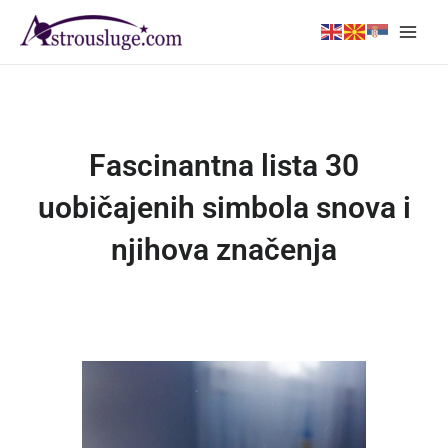
Skip
Main
to
Men
content
Fascinantna lista 30
uobičajenih simbola snova i
njihova značenja