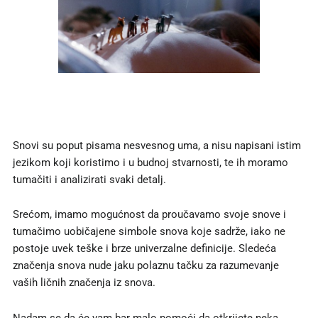
Snovi su poput pisama nesvesnog uma, a nisu napisani istim
jezikom koji koristimo i u budnoj stvarnosti, te ih moramo
tumačiti i analizirati svaki detalj.
Srećom, imamo mogućnost da proučavamo svoje snove i
tumačimo uobičajene simbole snova koje sadrže, iako ne
postoje uvek teške i brze univerzalne definicije. Sledeća
značenja snova nude jaku polaznu tačku za razumevanje
vaših ličnih značenja iz snova.
Nadam se da će vam bar malo pomoći da otkrijete neka