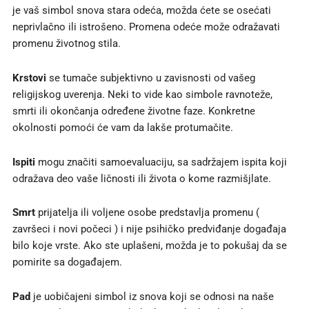
je vaš simbol snova stara odeća, možda ćete se osećati
neprivlačno ili istrošeno. Promena odeće može odražavati
promenu životnog stila.
Krstovi
se tumače subjektivno u zavisnosti od vašeg
religijskog uverenja. Neki to vide kao simbole ravnoteže,
smrti ili okončanja određene životne faze. Konkretne
okolnosti pomoći će vam da lakše protumačite.
Ispiti
mogu značiti samoevaluaciju, sa sadržajem ispita koji
odražava deo vaše ličnosti ili života o kome razmišjlate.
Smrt
prijatelja ili voljene osobe predstavlja promenu (
završeci i novi počeci ) i nije psihičko predviđanje događaja
bilo koje vrste. Ako ste uplašeni, možda je to pokušaj da se
pomirite sa događajem.
Pad
je uobičajeni simbol iz snova koji se odnosi na naše