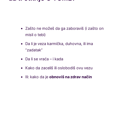
Zašto ne možeš da ga zaboraviš (i zašto on
misli o tebi)
Da li je veza karmička, duhovna, ili ima
“zadatak”
Da li se vraća – i kada
Kako da zaceliš ili oslobodiš ovu vezu
Ili: kako da je
obnoviš na zdrav način