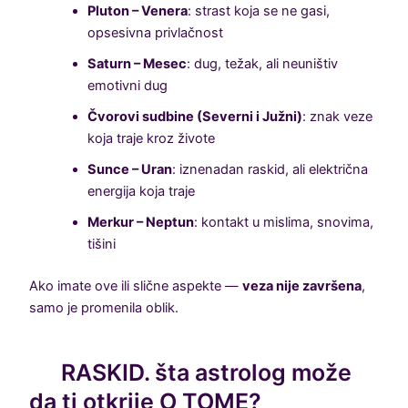
Pluton – Venera
: strast koja se ne gasi,
opsesivna privlačnost
Saturn – Mesec
: dug, težak, ali neuništiv
emotivni dug
Čvorovi sudbine (Severni i Južni)
: znak veze
koja traje kroz živote
Sunce – Uran
: iznenadan raskid, ali električna
energija koja traje
Merkur – Neptun
: kontakt u mislima, snovima,
tišini
Ako imate ove ili slične aspekte —
veza nije završena
,
samo je promenila oblik.
RASKID. šta astrolog može
da ti otkrije O TOME?