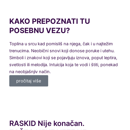
KAKO PREPOZNATI TU
POSEBNU VEZU?
Toplina u srcu kad pomisliš na njega, čak i u najtežim
trenucima. Neobični snovi koji donose poruke i utehu.
Simboli i znakovi koji se pojavljuju iznova, poput leptira,
svetlosti ili melodija. Intuicija koja te vodi i štiti, ponekad
na neobjašnjiv način.
pročitaj više
RASKID Nije konačan.