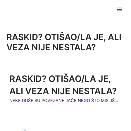
Skip
Post
Main
to
navigation
Men
content
RASKID? OTIŠAO/LA JE, ALI
VEZA NIJE NESTALA?
RASKID? OTIŠAO/LA JE,
ALI VEZA NIJE NESTALA?
NEKE DUŠE SU POVEZANE JAČE NEGO ŠTO MISLIŠ…