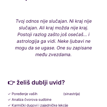
Tvoj odnos nije slučajan. Ni kraj nije
slučajan. Ali kraj možda nije kraj.
Postoji razlog zašto još osećaš… i
astrologija ga vidi. Neke ljubavi ne
mogu da se ugase. One su zapisane
među zvezdama.
👉 želiš dublji uvid?
✓ Poređenje vaših
natalnih karata
(sinastrija)
✓ Analiza čvorova sudbine
✓ Karmički dugovi i zajedničke lekcije