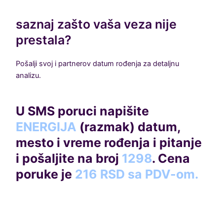
saznaj zašto vaša veza nije
prestala?
Pošalji svoj i partnerov datum rođenja za detaljnu
analizu.
U SMS poruci napišite
ENERGIJA
(razmak) datum,
mesto i vreme
rođenja i pitanje
i pošaljite na broj
1298
. Cena
poruke je
216 RSD sa PDV-om.