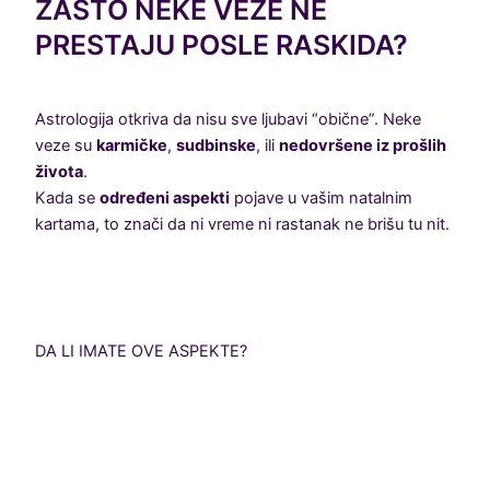
ZAŠTO NEKE VEZE NE
PRESTAJU POSLE RASKIDA?
Astrologija otkriva da nisu sve ljubavi “obične”. Neke
veze su
karmičke
,
sudbinske
, ili
nedovršene iz prošlih
života
.
Kada se
određeni aspekti
pojave u vašim natalnim
kartama, to znači da ni vreme ni rastanak ne brišu tu nit.
DA LI IMATE OVE ASPEKTE?