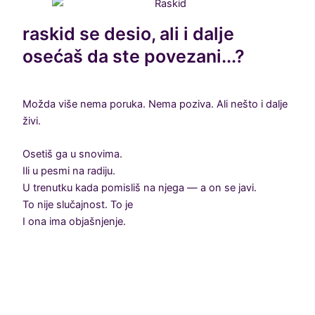
raskid se desio, ali i dalje
osećaš da ste povezani...?
Možda više nema poruka. Nema poziva. Ali nešto i dalje
živi.
Osetiš ga u snovima.
Ili u pesmi na radiju.
U trenutku kada pomisliš na njega — a on se javi.
To nije slučajnost. To je
ASTROLOGIJA DUŠA.
I ona ima objašnjenje.