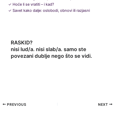
✓ Hoće li se vratiti – i kad?
✓ Savet kako dalje: oslobodi, obnovi ili razjasni
RASKID?
nisi lud/a. nisi slab/a. samo ste
povezani dublje nego što se vidi.
PREVIOUS
NEXT