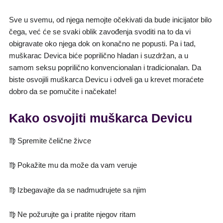
Sve u svemu, od njega nemojte očekivati da bude inicijator bilo
čega, već će se svaki oblik zavođenja svoditi na to da vi
obigravate oko njega dok on konačno ne popusti. Pa i tad,
muškarac Devica biće poprilično hladan i suzdržan, a u
samom seksu poprilično konvencionalan i tradicionalan. Da
biste osvojili muškarca Devicu i odveli ga u krevet moraćete
dobro da se pomučite i načekate!
Kako osvojiti muškarca Devicu
♍
Spremite čelične živce
♍
Pokažite mu da može da vam veruje
♍
Izbegavajte da se nadmudrujete sa njim
♍
Ne požurujte ga i pratite njegov ritam