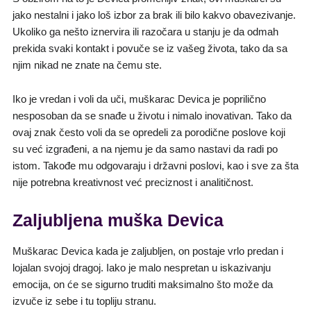
jako nestalni i jako loš izbor za brak ili bilo kakvo obavezivanje.
Ukoliko ga nešto iznervira ili razočara u stanju je da odmah
prekida svaki kontakt i povuče se iz vašeg života, tako da sa
njim nikad ne znate na čemu ste.
Iko je vredan i voli da uči, muškarac Devica je poprilično
nesposoban da se snađe u životu i nimalo inovativan. Tako da
ovaj znak često voli da se opredeli za porodične poslove koji
su već izgrađeni, a na njemu je da samo nastavi da radi po
istom. Takođe mu odgovaraju i državni poslovi, kao i sve za šta
nije potrebna kreativnost već preciznost i analitičnost.
Zaljubljena muška Devica
Muškarac Devica kada je zaljubljen, on postaje vrlo predan i
lojalan svojoj dragoj. Iako je malo nespretan u iskazivanju
emocija, on će se sigurno truditi maksimalno što može da
izvuče iz sebe i tu topliju stranu.