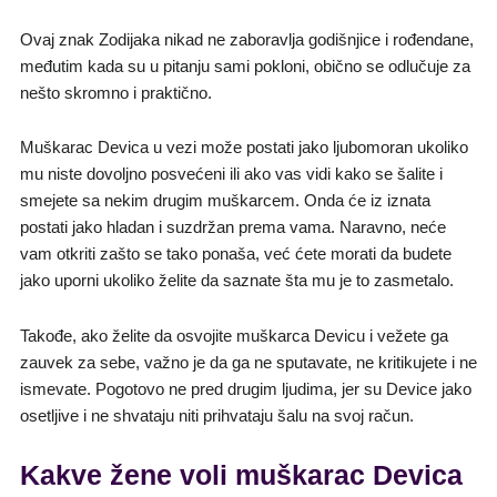
Ovaj znak Zodijaka nikad ne zaboravlja godišnjice i rođendane,
međutim kada su u pitanju sami pokloni, obično se odlučuje za
nešto skromno i praktično.
Muškarac Devica u vezi može postati jako ljubomoran ukoliko
mu niste dovoljno posvećeni ili ako vas vidi kako se šalite i
smejete sa nekim drugim muškarcem. Onda će iz iznata
postati jako hladan i suzdržan prema vama. Naravno, neće
vam otkriti zašto se tako ponaša, već ćete morati da budete
jako uporni ukoliko želite da saznate šta mu je to zasmetalo.
Takođe, ako želite da osvojite muškarca Devicu i vežete ga
zauvek za sebe, važno je da ga ne sputavate, ne kritikujete i ne
ismevate. Pogotovo ne pred drugim ljudima, jer su Device jako
osetljive i ne shvataju niti prihvataju šalu na svoj račun.
Kakve žene voli muškarac Devica