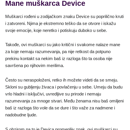
Mane muškarca Device
Muškarci rođeni u zodijačkom znaku Device su poprilično kruti
i zatvoreni. Njima je ekstremno teško da se otvore i iskažu
svoje emocije, koje neretko i potiskuju duboko u sebe.
Takođe, ovi muškarci su jako kritični i svakome nalaze mane
za koje nemaju razumevanja, pa nije retkost da potpuno
prekinu kontakt sa nekim baš iz razloga što ta osoba nije
savršena po njihovim merilima.
Često su neraspoloženi, retko ih možete videti da se smeju.
Skloni su gubljenju živaca i povlačenju u sebe. Umeju da budu
vrlo hladni i isključivi, uvredljive su prirode i nemaju
razumevanja za mnoge stvari. Među ženama nisu baš omiljeni
baš iz razloga što vole da se dure i što važe za nadmene i
nadobudne ljude.
S obzirom na to je Devica promenljiv znak, ovi muškarci su