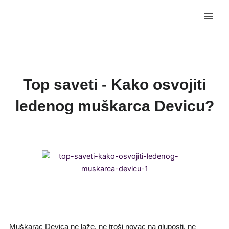
Skip
Main
to
Men
content
Top saveti - Kako osvojiti
ledenog muškarca Devicu?
Muškarac Devica ne laže, ne troši novac na gluposti, ne