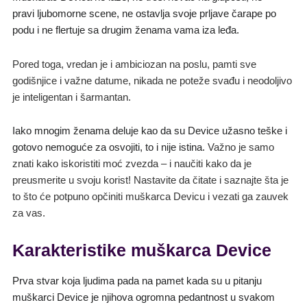
pravi ljubomorne scene, ne ostavlja svoje prljave čarape po
podu i ne flertuje sa drugim ženama vama iza leđa.
Pored toga, vredan je i ambiciozan na poslu, pamti sve
godišnjice i važne datume, nikada ne poteže svađu i neodoljivo
je inteligentan i šarmantan.
Iako mnogim ženama deluje kao da su Device užasno teške i
gotovo nemoguće za osvojiti, to i nije istina.
Važno je samo
znati kako iskoristiti moć zvezda – i naučiti kako da je
preusmerite u svoju korist! Nastavite da čitate i saznajte šta je
to što će potpuno opčiniti muškarca
Devicu
i vezati ga zauvek
za vas.
Karakteristike muškarca Device
Prva stvar koja ljudima pada na pamet kada su u pitanju
muškarci Device je njihova ogromna pedantnost u svakom