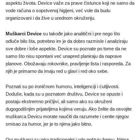
aspektu života. Device važe za prave čistunce koji ne samo da
vode računa o sopstvenoj higijeni, već vole da budu
organizovani i da žive u urednom okruženju.
Muškarci Device
su takođe jako analitični i pre nego što
odluče bilo šta, potrebno im je da dobro razmisle i analiziraju
sve dobre i loše aspekte. Device su poznate po tome da ne
samo što nisu spontani već unapred planiraju da naprave
planove. Obožavaju rokovnike, pravljenje lista i rasporeda. Za
njih je primarno da imaju red u glavi i red oko sebe.
Poznati su po ironičnom humoru, inteligenciji i ćutljivosti.
Doduše, kada su u poznatom društvu, Device se opuste i
postaju ekstremno pričljivi, ali samo ako su okruženi
dugogodišnjim prijateljima kojima veruju. Ako želite da osvojite
muškarca Devicu morate naučiti da razumete i cenite njegov
smisao za humor, jer je to njima jako bitno.
Ovi muškarci su jako tradicionalni i vrlo poštuju formu. Njima