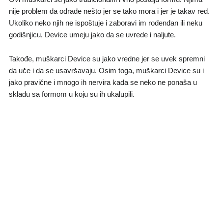
nije problem da odrade nešto jer se tako mora i jer je takav red.
Ukoliko neko njih ne ispoštuje i zaboravi im rođendan ili neku
godišnjicu, Device umeju jako da se uvrede i naljute.
Takođe, muškarci Device su jako vredne jer se uvek spremni
da uče i da se usavršavaju. Osim toga, muškarci Device su i
jako pravične i mnogo ih nervira kada se neko ne ponaša u
skladu sa formom u koju su ih ukalupili.