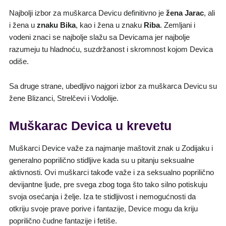
Najbolji izbor za muškarca Devicu definitivno je
žena Jarac
, ali
i žena u
znaku Bika
, kao i žena u znaku
Riba
. Zemljani i
vodeni znaci se najbolje slažu sa Devicama jer najbolje
razumeju tu hladnoću, suzdržanost i skromnost kojom Devica
odiše.
Sa druge strane, ubedljivo najgori izbor za muškarca Devicu su
žene Blizanci, Strelčevi i Vodolije.
Muškarac Devica u krevetu
Muškarci Device važe za najmanje maštovit znak u Zodijaku i
generalno poprilično stidljive kada su u pitanju seksualne
aktivnosti. Ovi muškarci takođe važe i za seksualno poprilično
devijantne ljude, pre svega zbog toga što tako silno potiskuju
svoja osećanja i želje. Iza te stidljivost i nemogućnosti da
otkriju svoje prave porive i fantazije, Device mogu da kriju
poprilično čudne fantazije i fetiše.