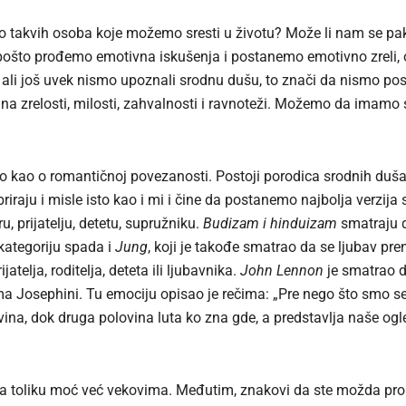
liko takvih osoba koje možemo sresti u životu? Može li nam se p
 pošto prođemo emotivna iskušenja i postanemo emotivno zreli, 
, ali još uvek nismo upoznali srodnu dušu, to znači da nismo po
a zrelosti, milosti, zahvalnosti i ravnoteži. Možemo da imamo 
 kao o romantičnoj povezanosti. Postoji porodica srodnih duša i k
briraju i misle isto kao i mi i čine da postanemo najbolja verzija 
u, prijatelju, detetu, supružniku.
Budizam i hinduizam
smatraju d
 kategoriju spada i
Jung
, koji je takođe smatrao da se ljubav pr
telja, roditelja, deteta ili ljubavnika.
John Lennon
je smatrao d
a Josephini. Tu emociju opisao je rečima: „Pre nego što smo s
vina, dok druga polovina luta ko zna gde, a predstavlja naše ogl
a toliku moć već vekovima. Međutim, znakovi da ste možda prona