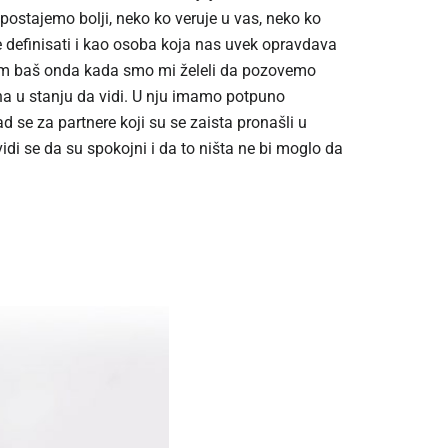
 postajemo bolji, neko ko veruje u vas, neko ko
e definisati i kao osoba koja nas uvek opravdava
nom baš onda kada smo mi želeli da pozovemo
na u stanju da vidi. U nju imamo potpuno
se za partnere koji su se zaista pronašli u
vidi se da su spokojni i da to ništa ne bi moglo da