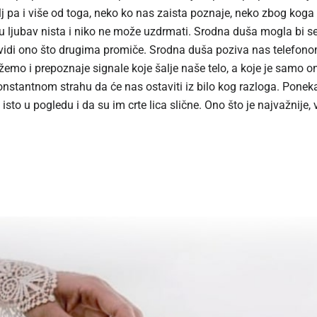
lj pa i više od toga, neko ko nas zaista poznaje, neko zbog koga
tu ljubav nista i niko ne može uzdrmati. Srodna duša mogla bi s
a vidi ono što drugima promiče. Srodna duša poziva nas telefo
emo i prepoznaje signale koje šalje naše telo, a koje je samo o
tantnom strahu da će nas ostaviti iz bilo kog razloga. Ponekad 
isto u pogledu i da su im crte lica slične. Ono što je najvažnije, 