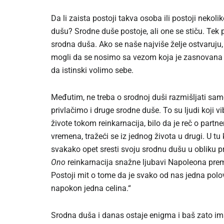
Da li zaista postoji takva osoba ili postoji neko
dušu? Srodne duše postoje, ali one se stiču. Tek
srodna duša. Ako se naše najviše želje ostvaruju
mogli da se nosimo sa vezom koja je zasnovana n
da istinski volimo sebe.
Međutim, ne treba o srodnoj duši razmišljati samo
privlačimo i druge srodne duše. To su ljudi koji vi
živote tokom reinkarnacija, bilo da je reč o partner
vremena, tražeći se iz jednog života u drugi. U tu
svakako opet sresti svoju srodnu dušu u obliku prija
Ono
reinkarnacija snažne ljubavi Napoleona prem
Postoji mit o tome da je svako od nas jedna polo
napokon jedna celina.“
Srodna duša i danas ostaje enigma i baš zato im