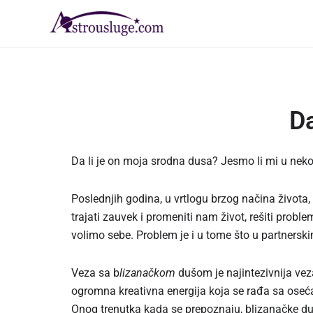
Skip
to
content
Da
Da li je on moja srodna dusa? Jesmo li mi u n
Poslednjih godina, u vrtlogu brzog načina života
trajati zauvek i promeniti nam život, rešiti pro
volimo sebe. Problem je i u tome što u partner
Veza sa b
lizanačkom
dušom je najintezivnija veza
ogromna kreativna energija koja se rađa sa oseća
Onog trenutka kada se prepoznaju, blizanačke du