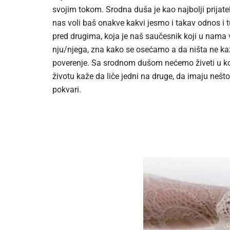
svojim tokom. Srodna duša je kao najbolji prijate
nas voli baš onakve kakvi jesmo i takav odnos i 
pred drugima, koja je naš saučesnik koji u nam
nju/njega, zna kako se osećamo a da ništa ne kaž
poverenje. Sa srodnom dušom nećemo živeti u kons
životu kaže da liče jedni na druge, da imaju nešto 
pokvari.