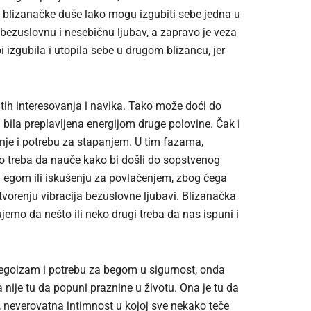
va, blizanačke duše lako mogu izgubiti sebe jedna u
ezuslovnu i nesebičnu ljubav, a zapravo je veza
zgubila i utopila sebe u drugom blizancu, jer
itih interesovanja i navika. Tako može doći do
bila preplavljena energijom druge polovine. Čak i
nje i potrebu za stapanjem. U tim fazama,
to treba da nauče kako bi došli do sopstvenog
 egom ili iskušenju za povlačenjem, zbog čega
tvorenju vibracija bezuslovne ljubavi. Blizanačka
emo da nešto ili neko drugi treba da nas ispuni i
 egoizam i potrebu za begom u sigurnost, onda
 nije tu da popuni praznine u životu. Ona je tu da
e, neverovatna intimnost u kojoj sve nekako teče