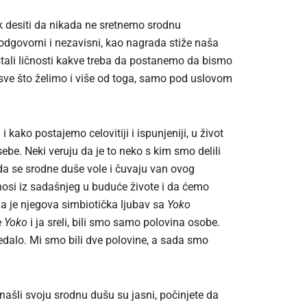
ak desiti da nikada ne sretnemo srodnu
odgovorni i nezavisni, kao nagrada stiže naša
stali ličnosti kakve treba da postanemo da bismo
sve što želimo i više od toga, samo pod uslovom
ako postajemo celovitiji i ispunjeniji, u život
sebe. Neki veruju da je to neko s kim smo delili
a se srodne duše vole i čuvaju van ovog
enosi iz sadašnjeg u buduće živote i da ćemo
a je njegova simbiotička ljubav sa
Yoko
e
Yoko
i ja sreli, bili smo samo polovina osobe.
edalo. Mi smo bili dve polovine, a sada smo
šli svoju srodnu dušu su jasni, počinjete da