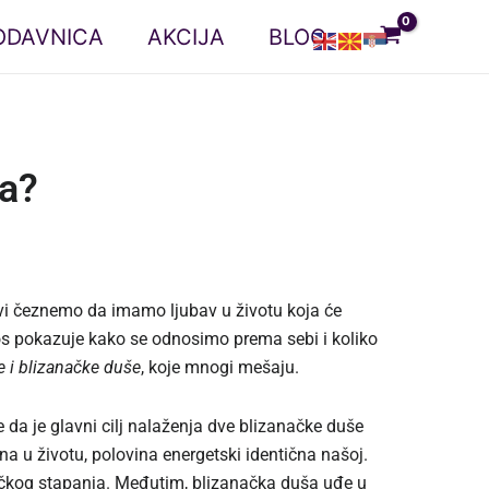
ODAVNICA
AKCIJA
BLOG
ša?
Svi čeznemo da imamo ljubav u životu koja će
nos pokazuje kako se odnosimo prema sebi i koliko
 i blizanačke duše
, koje mnogi mešaju.
e da je glavni cilj nalaženja dve blizanačke duše
a u životu, polovina energetski identična našoj.
načkog stapanja. Međutim, blizanačka duša uđe u