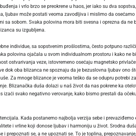
i uzbuđenja i vrlo brzo se preokrene u haos, jer iako su dva sopst
a, ljubav može postati veoma zavodljiva i mislimo da osećamo b
 sa sobom. Svaka polovina mora biti svesna i oprezna da ne bi i
izanca su izgubljena.
osebne individue, sa sopstvenim prošlostima, često potpuno različ
ka polovina ojačala u svom individualnom prostoru i kako ne bi 
ćnost ostvarivanja veze, istovremeno osećaju magnetsko privlače
sve dok oba blizanca ne spoznaju da je bezuslovna ljubav ono š
uše. Za mnoge blizance je veoma teško da se odupru potrebi za
nje. Blizanačka duša dolazi u naš život da nas pokrene ka otelo
s izaći svako negativno verovanje, kako bismo prestali da očekuj
potencijala. Kada postanemo najbolja verzija sebe i prevaziđemo
tete i vrline koji donose ljubav i harmoniju u život. Srodna duša
e i prepoznati se, a ne upoznati se. To je toplina, prepoznavanj