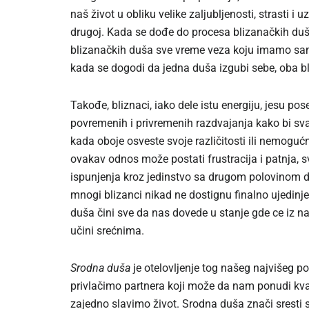
naš život u obliku velike zaljubljenosti, strasti 
drugoj. Kada se dođe do procesa blizanačkih duš
blizanačkih duša sve vreme veza koju imamo sami
kada se dogodi da jedna duša izgubi sebe, oba bl
Takođe, bliznaci, iako dele istu energiju, jesu p
povremenih i privremenih razdvajanja kako bi sva
kada oboje osveste svoje različitosti ili nemogu
ovakav odnos može postati frustracija i patnja, 
ispunjenja kroz jedinstvo sa drugom polovinom d
mnogi blizanci nikad ne dostignu finalno ujedinje
duša čini sve da nas dovede u stanje gde ce iz na
učini srećnima.
Srodna duša
je otelovljenje tog našeg najvišeg 
privlačimo partnera koji može da nam ponudi kvali
zajedno slavimo život. Srodna duša znači sresti s