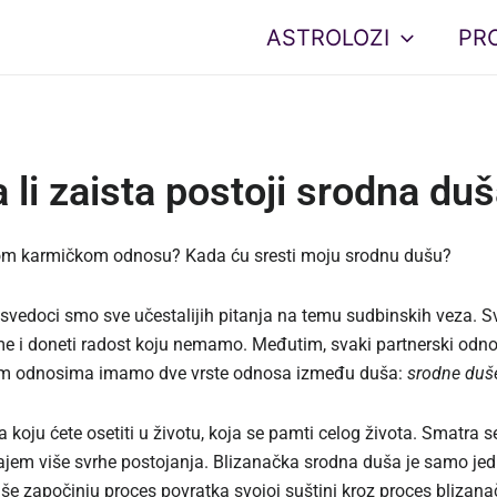
ASTROLOZI
PR
 li zaista postoji srodna du
ekom karmičkom odnosu? Kada ću sresti moju srodnu dušu?
, svedoci smo sve učestalijih pitanja na temu sudbinskih veza. 
bleme i doneti radost koju nemamo. Međutim, svaki partnerski od
skim odnosima imamo dve vrste odnosa između duša:
srodne duše
 koju ćete osetiti u životu, koja se pamti celog života. Smatra s
jem više svrhe postojanja. Blizanačka srodna duša je samo jedn
še započinju proces povratka svojoj suštini kroz proces bliza