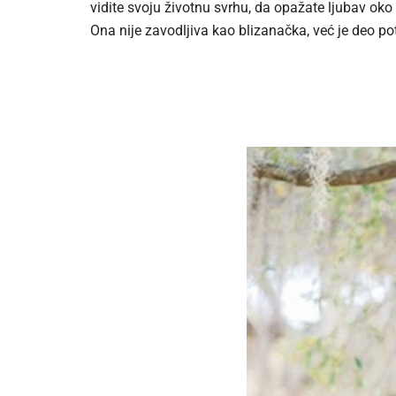
vidite svoju životnu svrhu, da opažate ljubav oko
Ona nije zavodljiva kao blizanačka, već je deo po