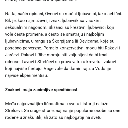
Na taj način opisani, Ovnovi su moćni ljubavnici, iako sebični.
Bik je, kao najmuževniji znak, ljubavnik sa visokim
seksualnim nagonom. Blizanci su kreativni ljubavnici koji
vole česte promene, a često se smatraju i najboljim
ljubavnicima, u rangu sa Škorpijama Iii Devicama, koje su
posebno perverzne. Pomalo konzervativni mogu biti Rakovi i
Jarčevi. Rakovi I Ribe moraju biti zaljubljeni da bi imali
odnose. Lavovi i Strelčevi su prava vatra u krevetu i zakovi
koji najviše flertuju. Vage vole da dominiraju, a Vodolije
najviše ekperimentišu.
Znakovi imaju zanimljive specifičnosti
Među najpoznatijim ličnostima u svetu i istoriji nalaže
Strelčevi. Sa druge strane, najmanje popularne osobe su one
rođene u znaku Bik, ali zato su najbogatiji na svetu.