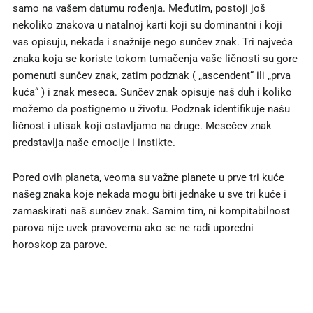
samo na vašem datumu rođenja. Međutim, postoji još
nekoliko znakova u natalnoj karti koji su dominantni i koji
vas opisuju, nekada i snažnije nego sunčev znak. Tri najveća
znaka koja se koriste tokom tumačenja vaše ličnosti su gore
pomenuti sunčev znak, zatim podznak ( „ascendent“ ili „prva
kuća“ ) i znak meseca. Sunčev znak opisuje naš duh i koliko
možemo da postignemo u životu. Podznak identifikuje našu
ličnost i utisak koji ostavljamo na druge. Mesečev znak
predstavlja naše emocije i instikte.
Pored ovih planeta, veoma su važne planete u prve tri kuće
našeg znaka koje nekada mogu biti jednake u sve tri kuće i
zamaskirati naš sunčev znak. Samim tim, ni kompitabilnost
parova nije uvek pravoverna ako se ne radi uporedni
horoskop za parove.