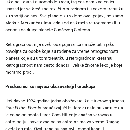
Iako se i ostali automobile kreću, izgleda nam kao da idu
unazad jer se kreću se različitom brzinom i u nekom trenutku
su sporiji od nas. Sve planete su sklone ovoj pojavi, ne samo
Merkur. Merkur čak ima jednu od najkraćih retrogradnosti u
odnosu na druge planete Sunčevog Sistema.
Retrogradnost nije uvek loša pojava, čak može biti i jako
povoljna za osobe koje su rođene za vreme retrogradnosti
planeta koje su u tom trenutku u retrogradnom kretanju.
Retrogradnost nam često donosi i velike životne lekcije koje
moramo proći.
Predsednici su najveći obožavatelji horoskopa
Još davne 1924 godine jedna obožavateljka Hitlerovog imena,
Frau Elsbet Ebertin
proučavajući Hitlerovu natalnu kartu rekla
je da će on postati firer. Sam Hitler je snažno verovao u
astrologiju i savetovao se sa astrolozima za vreme Drugog
svetskog rata. Ovaj trend su nastavili mnogi kasniji