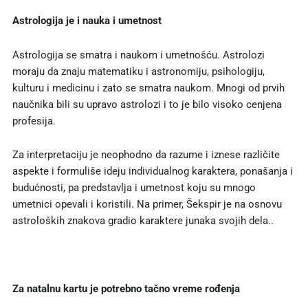
Astrologija je i nauka i umetnost
Astrologija se smatra i naukom i umetnošću. Astrolozi
moraju da znaju matematiku i astronomiju, psihologiju,
kulturu i medicinu i zato se smatra naukom. Mnogi od prvih
naučnika bili su upravo astrolozi i to je bilo visoko cenjena
profesija.
Za interpretaciju je neophodno da razume i iznese različite
aspekte i formuliše ideju individualnog karaktera, ponašanja i
budućnosti, pa predstavlja i umetnost koju su mnogo
umetnici opevali i koristili. Na primer, Šekspir je na osnovu
astroloških znakova gradio karaktere junaka svojih dela..
Za natalnu kartu je potrebno tačno vreme rođenja