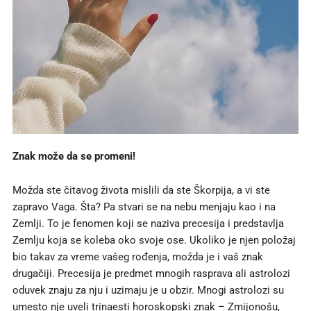
Znak može da se promeni!
Možda ste čitavog života mislili da ste Škorpija, a vi ste
zapravo Vaga. Šta? Pa stvari se na nebu menjaju kao i na
Zemlji. To je fenomen koji se naziva precesija i predstavlja
Zemlju koja se koleba oko svoje ose. Ukoliko je njen položaj
bio takav za vreme vašeg rođenja, možda je i vaš znak
drugačiji. Precesija je predmet mnogih rasprava ali astrolozi
oduvek znaju za nju i uzimaju je u obzir. Mnogi astrolozi su
umesto nje uveli trinaesti horoskopski znak – Zmijonošu,