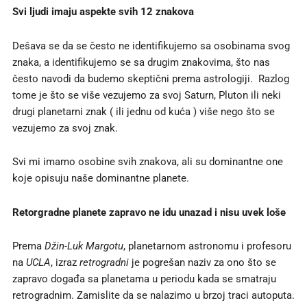
Svi ljudi imaju aspekte svih 12 znakova
Dešava se da se često ne identifikujemo sa osobinama svog
znaka, a identifikujemo se sa drugim znakovima, što nas
često navodi da budemo skeptični prema astrologiji. Razlog
tome je što se više vezujemo za svoj Saturn, Pluton ili neki
drugi planetarni znak ( ili jednu od kuća ) više nego što se
vezujemo za svoj znak.
Svi mi imamo osobine svih znakova, ali su dominantne one
koje opisuju naše dominantne planete.
Retorgradne planete zapravo ne idu unazad i nisu uvek loše
Prema
Džin-Luk Margotu
, planetarnom astronomu i profesoru
na
UCLA
, izraz
retrogradni
je pogrešan naziv za ono što se
zapravo događa sa planetama u periodu kada se smatraju
retrogradnim. Zamislite da se nalazimo u brzoj traci autoputa.