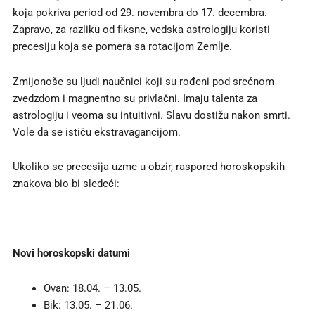
koja pokriva period od 29. novembra do 17. decembra.
Zapravo, za razliku od fiksne, vedska astrologiju koristi
precesiju koja se pomera sa rotacijom Zemlje.
Zmijonoše su ljudi naučnici koji su rođeni pod srećnom
zvedzdom i magnentno su privlačni. Imaju talenta za
astrologiju i veoma su intuitivni. Slavu dostižu nakon smrti.
Vole da se ističu ekstravagancijom.
Ukoliko se precesija uzme u obzir, raspored horoskopskih
znakova bio bi sledeći:
Novi horoskopski datumi
Ovan: 18.04. – 13.05.
Bik: 13.05. – 21.06.