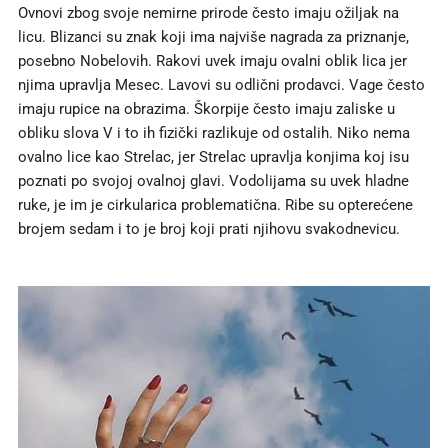
Ovnovi zbog svoje nemirne prirode često imaju ožiljak na
licu. Blizanci su znak koji ima najviše nagrada za priznanje,
posebno Nobelovih. Rakovi uvek imaju ovalni oblik lica jer
njima upravlja Mesec. Lavovi su odlični prodavci. Vage često
imaju rupice na obrazima. Škorpije često imaju zaliske u
obliku slova V i to ih fizički razlikuje od ostalih. Niko nema
ovalno lice kao Strelac, jer Strelac upravlja konjima koj isu
poznati po svojoj ovalnoj glavi. Vodolijama su uvek hladne
ruke, je im je cirkularica problematična. Ribe su opterećene
brojem sedam i to je broj koji prati njihovu svakodnevicu.