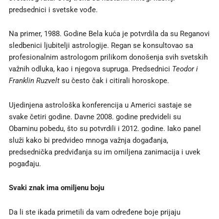
predsednici i svetske vođe.
Na primer, 1988. Godine Bela kuća je potvrdila da su Reganovi
sledbenici ljubitelji astrologije. Regan se konsultovao sa
profesionalnim astrologom prilikom donošenja svih svetskih
važnih odluka, kao i njegova supruga. Predsednici
Teodor i
Franklin Ruzvelt
su često čak i citirali horoskope.
Ujedinjena astrološka konferencija u Americi sastaje se
svake četiri godine. Davne 2008. godine predvideli su
Obaminu pobedu, što su potvrdili i 2012. godine. Iako panel
služi kako bi predvideo mnoga važnja događanja,
predsednička predviđanja su im omiljena zanimacija i uvek
pogađaju.
Svaki znak ima omiljenu boju
Da li ste ikada primetili da vam određene boje prijaju