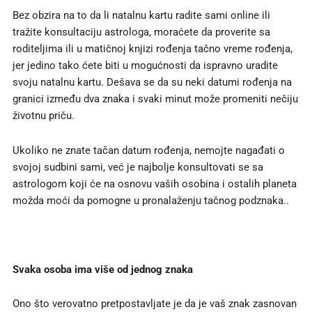
Bez obzira na to da li natalnu kartu radite sami online ili
tražite konsultaciju astrologa, moraćete da proverite sa
roditeljima ili u matičnoj knjizi rođenja tačno vreme rođenja,
jer jedino tako ćete biti u mogućnosti da ispravno uradite
svoju natalnu kartu. Dešava se da su neki datumi rođenja na
granici između dva znaka i svaki minut može promeniti nečiju
životnu priču.
Ukoliko ne znate tačan datum rođenja, nemojte nagađati o
svojoj sudbini sami, već je najbolje konsultovati se sa
astrologom koji će na osnovu vaših osobina i ostalih planeta
možda moći da pomogne u pronalaženju tačnog podznaka..
Svaka osoba ima više od jednog znaka
Ono što verovatno pretpostavljate je da je vaš znak zasnovan