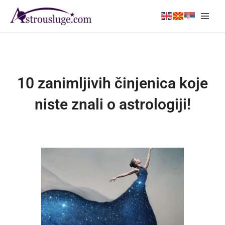
Skip
Main
to
Men
content
10 zanimljivih činjenica koje
niste znali o astrologiji!