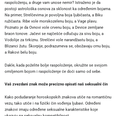
raspoloženju, a druge vam unose nemir? Istraženo je da
postoji astrološka osnova za sklonost ka određenim bojama.
Na primer, Strelčevima je povoljna boja ljubičasta, a Biku
ružičasta. Ribe vole morskozelenu boju, a Vage plavu.
Poznato je da Ovnovi vole crvenu boju, a Device zemljane
braon tonove. Jačevi se najčešće odlučuju za sivu boju, a
Vodolije za tirkiznu. Strelčevi vole narandžastu boju, a
Blizanci žutu. Škorpije, podrazumeva se, obožavaju crnu boju,
a Rakovi belu boju.
Dakle, kada poželite bolje raspoloženje, okružite se svojom
omiljenom bojom i raspoloženje će doći samo od sebe.
Vaš zvezdani znak može precizno opisati naš seksualni čin
Kako podudaranje horoskopskih znakova utiče na romantičnu
vezu, tako utiče i na fizički čin vođenja ljubavi. Određeni
znakovi imaju određene seksualne karakteristike koje
ukazuju na seksualnu kompatibilnost.