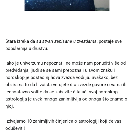
Stara izreka da su
stvari zapisane u zvezdama
, postaje sve
popularnija u društvu.
Iako je univerzumu nepoznat i ne može nam ponuditi više od
predviđanja, ljudi se se sami prepoznali u svom znaku i
horoskop je postao njihova zvezda vodilja. Svakako, bez
obzira na to da li zaista verujete šta zvezde govore o vama ili
jednostavno volite da se zabavite čitajući svoj horoskop,
astrologija je uvek mnogo zanimljivija od onoga što znamo o
njoj.
Izdvajamo 10 zanimljivih činjenica o astrologiji koji će vas
oduševiti!