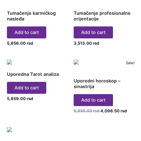
Tumačenje karmičkog
Tumačenje profesionalne
nasleđa
orijentacije
Add to cart
Add to cart
5,856.00
rsd
3,513.00
rsd
Original
Curren
Sale!
price
price
was:
is:
Uporedna Tarot analiza
5,855.00 rsd.
4,098.
Uporedni horoskop –
sinastrija
Add to cart
5,859.00
rsd
Add to cart
5,855.00
rsd
4,098.50
rsd