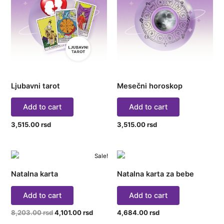
Ljubavni tarot
Mesečni horoskop
Add to cart
Add to cart
3,515.00
rsd
3,515.00
rsd
Original
Current
Sale!
price
price
was:
is:
Natalna karta
Natalna karta za bebe
8,203.00 rsd.
4,101.00 rsd.
Add to cart
Add to cart
8,203.00
rsd
4,101.00
rsd
4,684.00
rsd