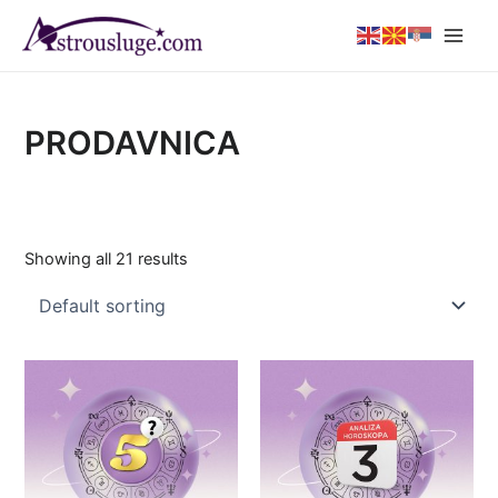
Skip
Main
to
Men
content
PRODAVNICA
Showing all 21 results