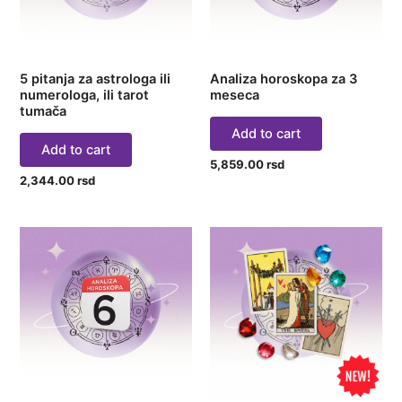
5 pitanja za astrologa ili
Analiza horoskopa za 3
numerologa, ili tarot
meseca
tumača
Add to cart
Add to cart
5,859.00
rsd
2,344.00
rsd