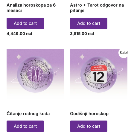
Analiza horoskopa za 6
Astro + Tarot odgovor na
meseci
pitanje
Add to cart
Add to cart
4,449.00
rsd
3,515.00
rsd
Original
Current
Sale!
price
price
was:
is:
7,031.00 rsd.
3,515.00
Čitanje rodnog koda
Godišnji horoskop
Add to cart
Add to cart